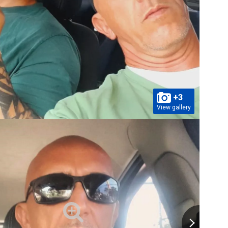
+3
View gallery