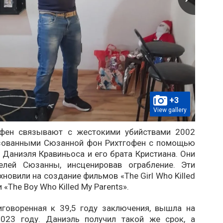
+3
View gallery
офен связывают с жестокими убийствами 2002
изованными Сюзанной фон Рихтгофен с помощью
 Даниэля Кравиньоса и его брата Кристиана. Они
елей Сюзанны, инсценировав ограбление. Эти
новили на создание фильмов «The Girl Who Killed
и «The Boy Who Killed My Parents».
иговоренная к 39,5 году заключения, вышла на
023 году. Даниэль получил такой же срок, а