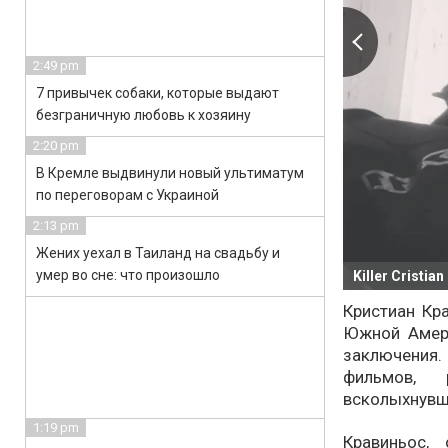
2:49 pm
7 привычек собаки, которые выдают
безграничную любовь к хозяину
2:20 pm
В Кремле выдвинули новый ультиматум
по переговорам с Украиной
2:13 pm
Жених уехал в Таиланд на свадьбу и
умер во сне: что произошло
Killer Cristia
Кристиан Кр
Южной Амер
заключения
фильмов, 
всколыхнувш
1:19 pm
Кравиньос,