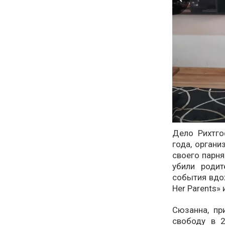
Дело Рихтг
года, орган
своего парня
убили родит
события вдох
Her Parents» 
Сюзанна, пр
свободу в 2