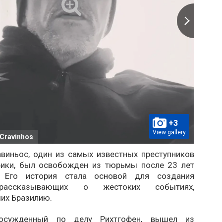
+3
View gallery
n Cravinhos
авиньос, один из самых известных преступников
ики, был освобожден из тюрьмы после 23 лет
. Его история стала основой для создания
рассказывающих о жестоких событиях,
их Бразилию.
 осужденный по делу Рихтгофен, вышел из