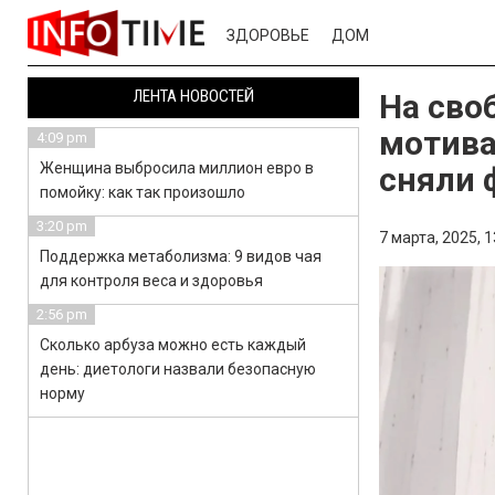
ЗДОРОВЬЕ
ДОМ
ЛЕНТА НОВОСТЕЙ
На сво
мотива
4:09 pm
Женщина выбросила миллион евро в
сняли 
помойку: как так произошло
3:20 pm
7 марта, 2025,
1
Поддержка метаболизма: 9 видов чая
для контроля веса и здоровья
2:56 pm
Сколько арбуза можно есть каждый
день: диетологи назвали безопасную
норму