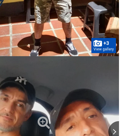
+3
View gallery