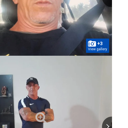
+3
View gallery