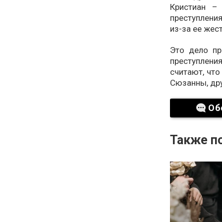
Кристиан – 
преступления
из-за ее жес
Это дело п
преступлени
считают, что
Сюзанны, дру
Об
Также по