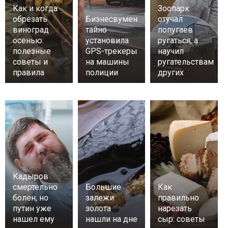
Как и когда
Зоопарк
обрезать
Бизнесвумен
отучал
виноград
тайно
попугаев
осенью:
установила
ругаться, а
полезные
GPS-трекеры
научил
советы и
на машины
ругательствам
правила
полиции
других
Кадыров
смертельно
Большие
Как
болен, но
залежи
правильно
путин уже
золота
нарезать
нашел ему
нашли на дне
сыр: советы