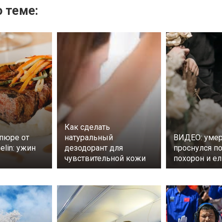
 теме:
Как сделать
пюре от
натуральный
ВИДЕО: уме
elin: ужин
дезодорант для
проснулся п
чувствительной кожи
похорон и ел