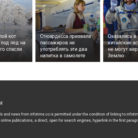
пой кот
Стюардесса призвала
Оказались в
 под лед на
пассажиров не
китайские а
его спасли
употреблять эти два
не могут вер
напитка в самолете
Землю
М
s and news from infotime.co is permitted under the condition of linking to infoti
online publications, a direct, open for search engines, hyperlink in the first parag