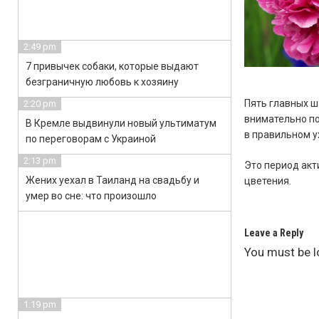
2:49 pm
7 привычек собаки, которые выдают
безграничную любовь к хозяину
Пять главных ш
2:20 pm
внимательно по
В Кремле выдвинули новый ультиматум
в правильном у
по переговорам с Украиной
2:13 pm
Это период акт
Жених уехал в Таиланд на свадьбу и
цветения.
умер во сне: что произошло
Leave a Reply
You must be
l
1:19 pm