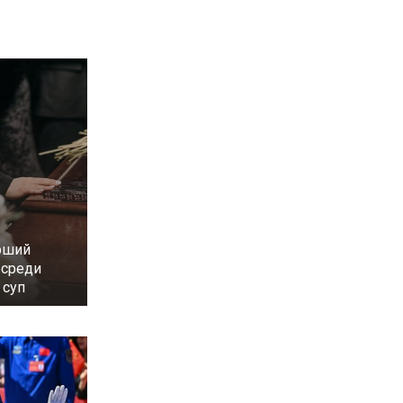
рший
осреди
 суп