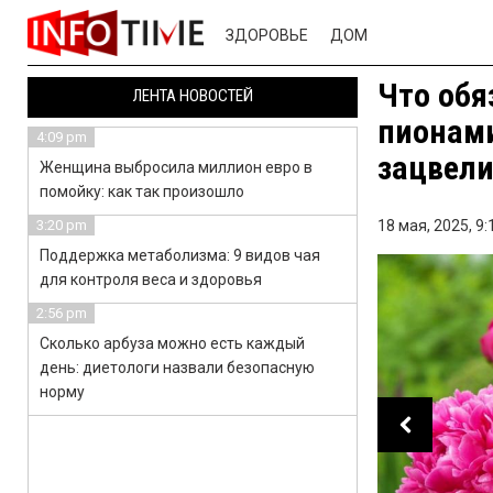
ЗДОРОВЬЕ
ДОМ
Что обя
ЛЕНТА НОВОСТЕЙ
пионами
4:09 pm
зацвел
Женщина выбросила миллион евро в
помойку: как так произошло
3:20 pm
18 мая, 2025,
9:
Поддержка метаболизма: 9 видов чая
для контроля веса и здоровья
2:56 pm
Сколько арбуза можно есть каждый
день: диетологи назвали безопасную
норму