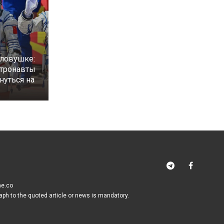
 ловушке:
стронавты
нуться на
me.co
raph to the quoted article or news is mandatory.