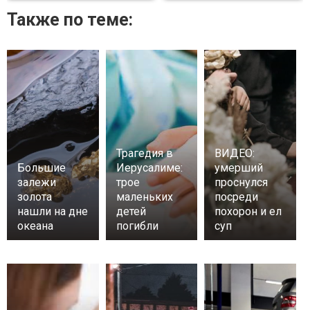
Также по теме:
Трагедия в
ВИДЕО:
Большие
Иерусалиме:
умерший
залежи
трое
проснулся
золота
маленьких
посреди
нашли на дне
детей
похорон и ел
океана
погибли
суп