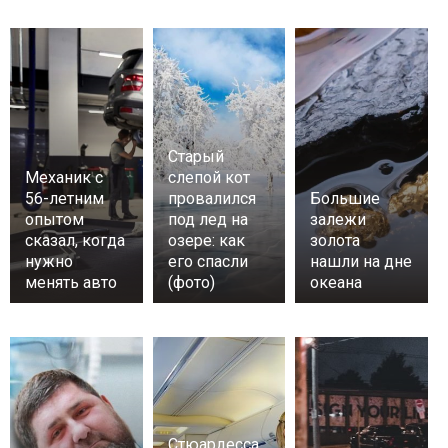
Старый
Механик с
слепой кот
56-летним
провалился
Большие
опытом
под лед на
залежи
сказал, когда
озере: как
золота
нужно
его спасли
нашли на дне
менять авто
(фото)
океана
Стюардесса