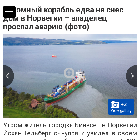
Огромный корабль едва не снес
дом в Норвегии – владелец
проспал аварию (фото)
+3
View gallery
Утром житель городка Бинесет в Норвегии
Йохан Гельберг очнулся и увидел в своем