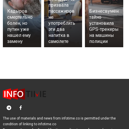
призвала
Кадыров
пассажиров
Бизнесвумен
смертельно
не
тайно
болен, но
употреблять
установила
путин уже
эти два
GPS-трекеры
нашел ему
напитка в
на машины
замену
самолете
полиции
The use of materials and news from infotime.co is permitted under the
condition of linking to infotime.co