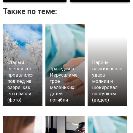
Также по теме:
Старый
Парень
слепой кот
Трагедия в
выжил после
провалился
Иерусалиме:
удара
под лед на
трое
молнии и
озере: как
маленьких
шокировал
его спасли
детей
поступком
(фото)
погибли
(видео)