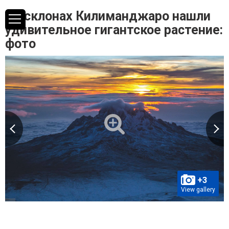
На склонах Килиманджаро нашли
удивительное гигантское растение:
фото
+3
View gallery