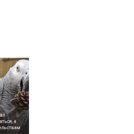
чал
аться, а
тельствам