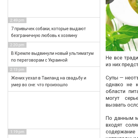
2:49 pm
7 привычек собаки, которые выдают
безграничную любовь к хозяину
2:20 pm
В Кремле выдвинули новый ультиматум
Не все трад
по переговорам с Украиной
из них предс
2:13 pm
Супы — неотъ
Жених уехал в Таиланд на свадьбу и
однако не 
умер во сне: что произошло
области пит
могут серь
вызвать осл
По данным м
входят соля
содержание
1:19 pm