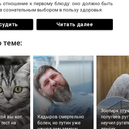
ь отношение к первому блюду: оно должно быть
 а сознательным выбором в пользу здоровья.
судить
Читать далее
 теме:
Зоопарк оту
кой вы кот:
Кадыров смертельно
попугаев руг
тест на
болен, но путин уже
научил руга
нашел ему замену
других