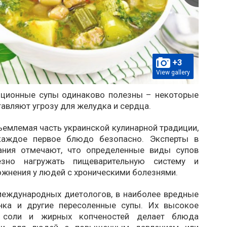
+3
View gallery
иционные супы одинаково полезны – некоторые
тавляют угрозу для желудка и сердца.
емлемая часть украинской кулинарной традиции,
каждое первое блюдо безопасно. Эксперты в
ания отмечают, что определенные виды супов
езно нагружать пищеварительную систему и
ожнения у людей с хроническими болезнями.
еждународных диетологов, в наиболее вредные
нка и другие пересоленные супы. Их высокое
 соли и жирных копченостей делает блюда