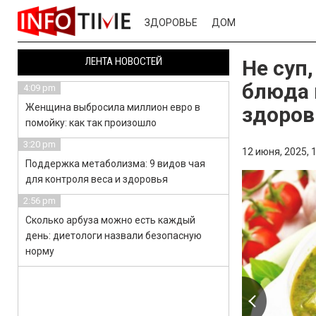
ЗДОРОВЬЕ
ДОМ
ЛЕНТА НОВОСТЕЙ
Не суп,
блюда 
4:09 pm
Женщина выбросила миллион евро в
здоро
помойку: как так произошло
3:20 pm
12 июня, 2025,
1
Поддержка метаболизма: 9 видов чая
для контроля веса и здоровья
2:56 pm
Сколько арбуза можно есть каждый
день: диетологи назвали безопасную
норму