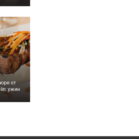
юре от
lin: ужин