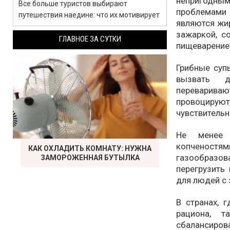
непригодны
Все больше туристов выбирают
проблемами
путешествия наедине: что их мотивирует
являются жи
зажаркой, 
ГЛАВНОЕ ЗА СУТКИ
пищеварение
Грибные суп
вызвать 
перевариваю
провоцируют
чувствитель
Не менее 
копченост
КАК ОХЛАДИТЬ КОМНАТУ: НУЖНА
газообразов
ЗАМОРОЖЕННАЯ БУТЫЛКА
перегрузить
для людей с 
В странах, 
рациона, т
сбалансиров