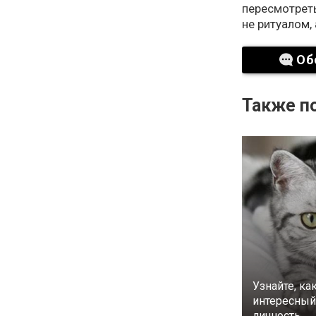
пересмотрет
не ритуалом,
Об
Также по
Узнайте, ка
интересный 
личность