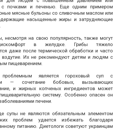
ми для людей с повышенным давлением или
 с почками и печенью. Еще одним примером
рные мясные бульоны со сливочным маслом или
содержащие насыщенные жиры и затрудняющие
.
ы, несмотря на свою популярность, также могут
дискомфорт в желудке. Грибы тяжело
тся даже после термической обработки и часто
 вздутие. Их не рекомендуют детям и людям с
ным пищеварением.
проблемным является гороховый суп с
ями — сочетание бобовых, вызывающих
ание, и жирных копченых ингредиентов может
 пищеварительную систему. Особенно опасен он
заболеваниями печени.
где супы не являются обязательным элементом
аких проблем удается избежать благодаря
анному питанию. Диетологи советуют украинцам