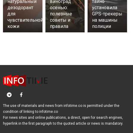
натуральный
виноград
тайно
дезодорант
осенью:
установила
для
полезные
GPS-трекеры
чувствительной
советы и
на машины
кожи
правила
полиции
The use of materials and news from infotime.co is permitted under the
condition of linking to infotime.co
For news sites and online publications, a direct, open for search engines,
hyperlink in the first paragraph to the quoted article or news is mandatory.