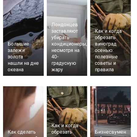
Лондонцев
заставляют
Как и когда
убирать
обрезать
Большие
кондиционеры,
виноград
залежи
несмотря на
осенью:
золота
40-
полезные
нашли на дне
градусную
советы и
океана
жару
правила
Как и когда
Как сделать
обрезать
Бизнесвумен