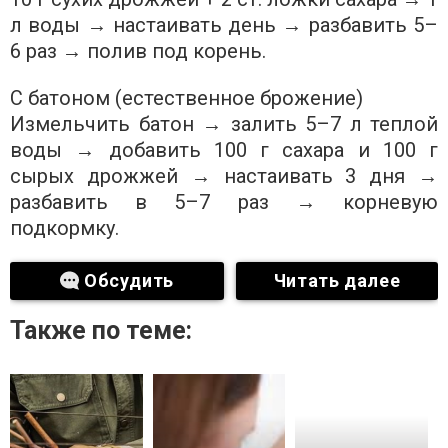
л воды → настаивать день → разбавить 5–
6 раз → полив под корень.
С батоном (естественное брожение)
Измельчить батон → залить 5–7 л теплой
воды → добавить 100 г сахара и 100 г
сырых дрожжей → настаивать 3 дня →
разбавить в 5–7 раз → корневую
подкормку.
Обсудить
Читать далее
Также по теме: