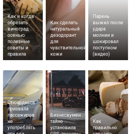
Как и когда
Парень
обрезать
Как сделать
выжил после
виноград
натуральный
удара
осенью:
дезодорант
молнии и
полезные
для
шокировал
советы и
чувствительной
поступком
правила
кожи
(видео)
Стюардесса
призвала
пассажиров
Бизнесвумен
не
тайно
Как
употреблять
установила
правильно
эти два
GPS-трекеры
нарезать