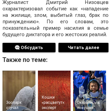
Журналист Дмитрий Низовцев
охарактеризовал событие как «нападение
на жилище, злом, выбитый глаз, брак по
принуждению». По его словам, это
показательный пример насилия в семье
будущего диктатора и его жестоких реалий.
Обсудить
Читать далее
Также по теме:
Кошки
Зоопарк
«расцветут»:
Оказались в
отучал
эксперт
ловушке: