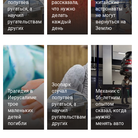
попугаев
рассказала,
китайские
ругаться, а
что нужно
астронавты
научил
делать
не могут
ругательствам
каждый
вернуться на
других
день
Землю
Зоопарк
Трагедия в
отучал
Механик с
Иерусалиме:
попугаев
56-летним
трое
ругаться, а
опытом
маленьких
научил
сказал, когда
детей
ругательствам
нужно
погибли
других
менять авто