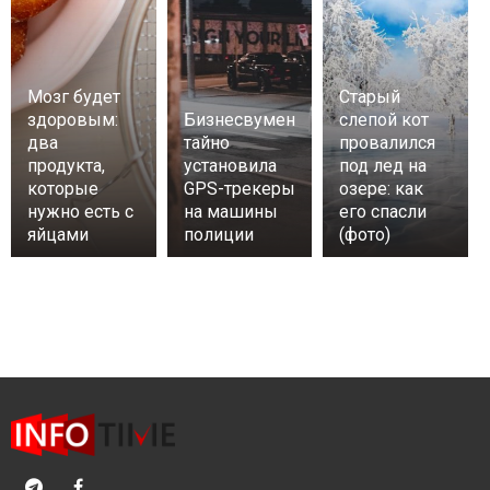
Мозг будет
Старый
здоровым:
Бизнесвумен
слепой кот
два
тайно
провалился
продукта,
установила
под лед на
которые
GPS-трекеры
озере: как
нужно есть с
на машины
его спасли
яйцами
полиции
(фото)