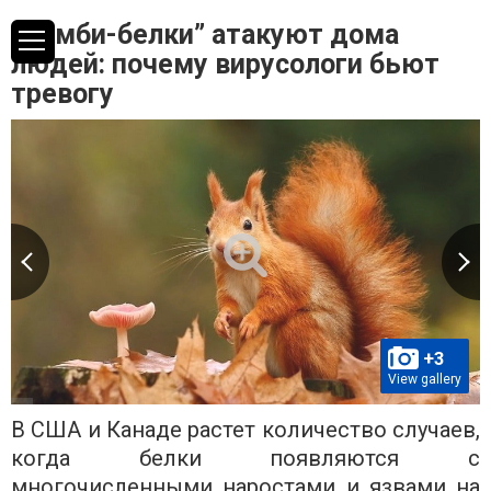
“Зомби-белки” атакуют дома
людей: почему вирусологи бьют
тревогу
+3
View gallery
В США и Канаде растет количество случаев,
когда белки появляются с
многочисленными наростами и язвами на