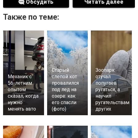
Обсудить
Читать далее
Также по теме:
Старый
Зоопарк
Механик с
слепой кот
отучал
56-летним
провалился
попугаев
опытом
под лед на
ругаться, а
сказал, когда
озере: как
научил
нужно
его спасли
ругательствам
менять авто
(фото)
других