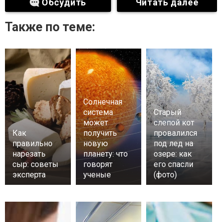
Обсудить
Читать далее
Также по теме:
Солнечная
система
Старый
может
слепой кот
Как
получить
провалился
правильно
новую
под лед на
нарезать
планету: что
озере: как
сыр: советы
говорят
его спасли
эксперта
ученые
(фото)