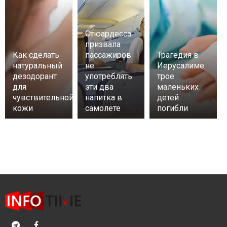
Стюардесса
призвала
Как сделать
пассажиров
Трагедия в
натуральный
не
Иерусалиме:
дезодорант
употреблять
трое
для
эти два
маленьких
чувствительной
напитка в
детей
кожи
самолете
погибли