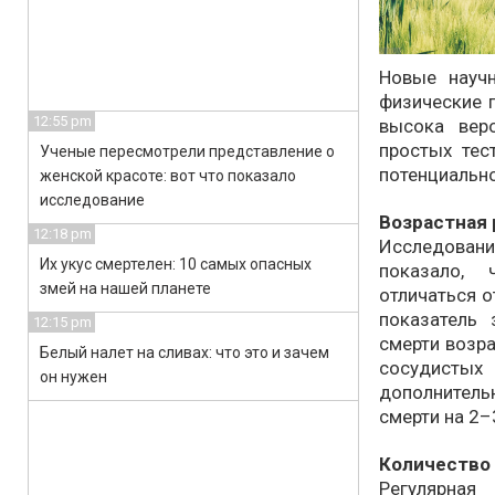
Новые науч
физические п
12:55 pm
высока вер
простых тес
Ученые пересмотрели представление о
потенциально
женской красоте: вот что показало
исследование
Возрастная 
12:18 pm
Исследован
Их укус смертелен: 10 самых опасных
показало, 
змей на нашей планете
отличаться о
показатель
12:15 pm
смерти возра
Белый налет на сливах: что это и зачем
сосудистых
он нужен
дополнител
смерти на 2–
Количество 
Регулярная