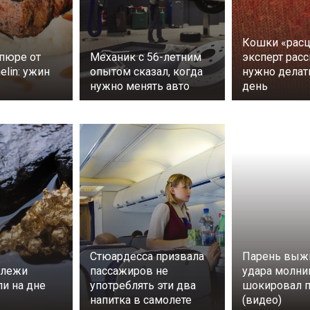
Кошки «расц
пюре от
Механик с 56-летним
эксперт расс
elin: ужин
опытом сказал, когда
нужно дела
нужно менять авто
день
Стюардесса призвала
Парень выж
алежи
пассажиров не
удара молни
ли на дне
употреблять эти два
шокировал 
напитка в самолете
(видео)