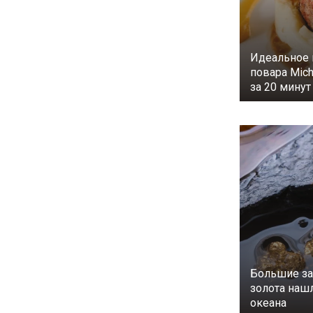
Идеальное 
повара Mich
за 20 минут
Большие з
золота наш
океана