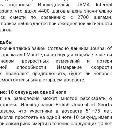
ть здоровье. Исследование JAMA Internal
азало, что даже 4400 шагов в день значительно
иск смерти по сравнению с 2700 шагами.
 польза наблюдается при ежедневной активности
шагов.
одьбы
жения также важен. Согласно данным Journal of
rcopenia and Muscle, вялотекущая ходьба является
гналом возрастных изменений и потери
льной способности. Измерение скорости
я позволяет предположить, будет ли человек
самостоятельным в старшем возрасте.
нс: 10 секунд на одной ноге
ст на равновесие может многое рассказать о
оровья. Исследование British Journal of Sports
казало, что участники в возрасте 51–75 лет,
могли простоять на одной ноге 10 секунд, имели
высокий риск смерти в течение следующих 10 лет