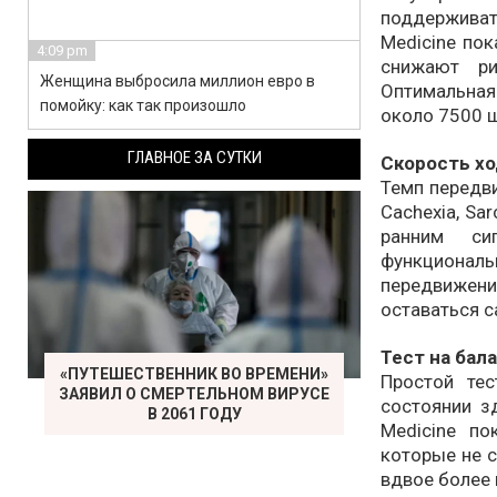
поддержива
Medicine пок
4:09 pm
снижают р
Женщина выбросила миллион евро в
Оптимальная
помойку: как так произошло
около 7500 
ГЛАВНОЕ ЗА СУТКИ
Скорость х
Темп передви
Cachexia, Sa
ранним си
функциона
передвижени
оставаться 
Тест на бала
«ПУТЕШЕСТВЕННИК ВО ВРЕМЕНИ»
Простой те
ЗАЯВИЛ О СМЕРТЕЛЬНОМ ВИРУСЕ
состоянии зд
В 2061 ГОДУ
Medicine по
которые не с
вдвое более 