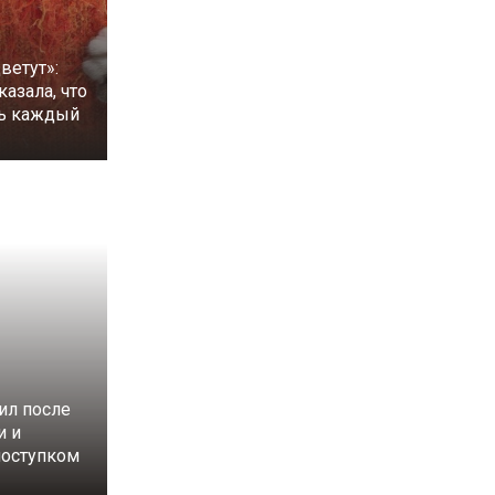
ветут»:
казала, что
ть каждый
ил после
и и
поступком