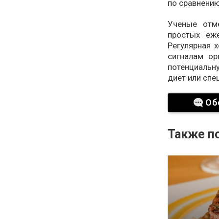
по сравнению
Ученые отм
простых еж
Регулярная 
сигналам ор
потенциальн
диет или спе
Об
Также по