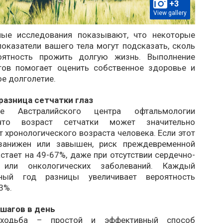
+3
View gallery
ные исследования показывают, что некоторые
оказатели вашего тела могут подсказать, сколь
оятность прожить долгую жизнь. Выполнение
тов помогает оценить собственное здоровье и
е долголетие.
разница сетчатки глаз
ие Австралийского центра офтальмологии
что возраст сетчатки может значительно
т хронологического возраста человека. Если этот
 занижен или завышен, риск преждевременной
стает на 49-67%, даже при отсутствии сердечно-
 или онкологических заболеваний. Каждый
ьный год разницы увеличивает вероятность
3%.
шагов в день
 ходьба – простой и эффективный способ