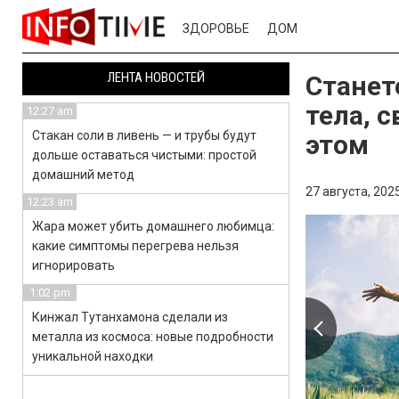
ЗДОРОВЬЕ
ДОМ
ЛЕНТА НОВОСТЕЙ
Станет
тела, 
12:27 am
Стакан соли в ливень — и трубы будут
этом
дольше оставаться чистыми: простой
домашний метод
27 августа, 2025
12:23 am
Жара может убить домашнего любимца:
какие симптомы перегрева нельзя
игнорировать
1:02 pm
Кинжал Тутанхамона сделали из
металла из космоса: новые подробности
уникальной находки