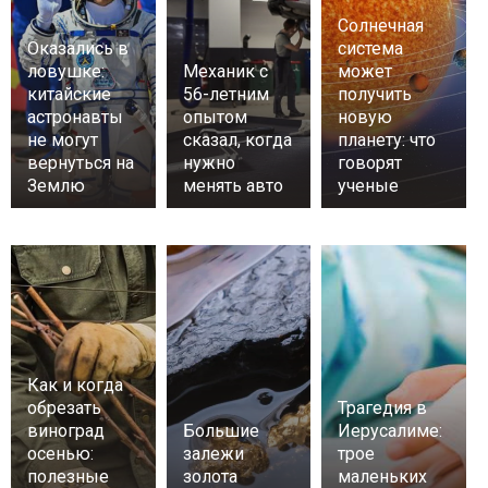
Солнечная
Оказались в
система
ловушке:
Механик с
может
китайские
56-летним
получить
астронавты
опытом
новую
не могут
сказал, когда
планету: что
вернуться на
нужно
говорят
Землю
менять авто
ученые
Как и когда
обрезать
Трагедия в
виноград
Большие
Иерусалиме:
осенью:
залежи
трое
полезные
золота
маленьких