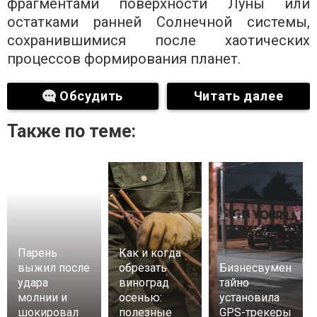
фрагментами поверхности Луны или
остатками ранней Солнечной системы,
сохранившимися после хаотических
процессов формирования планет.
Обсудить
Читать далее
Также по теме:
Парень
Как и когда
выжил после
обрезать
Бизнесвумен
удара
виноград
тайно
молнии и
осенью:
установила
шокировал
полезные
GPS-трекеры