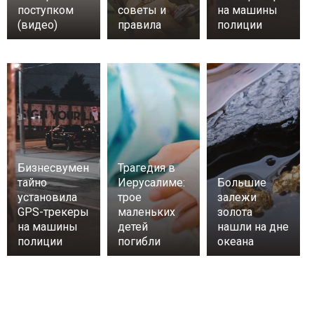
поступком
советы и
на машины
(видео)
правила
полиции
Бизнесвумен
Трагедия в
тайно
Иерусалиме:
Большие
установила
трое
залежи
GPS-трекеры
маленьких
золота
на машины
детей
нашли на дне
полиции
погибли
океана