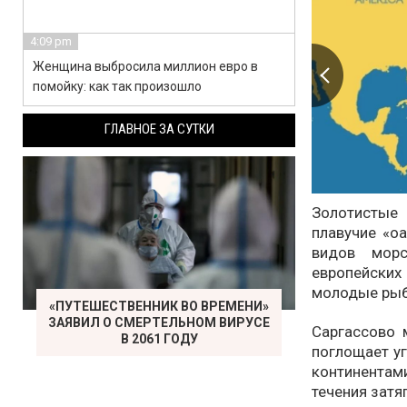
4:09 pm
Женщина выбросила миллион евро в
помойку: как так произошло
ГЛАВНОЕ ЗА СУТКИ
Золотистые 
плавучие «о
видов морс
европейских
молодые рыбы
«ПУТЕШЕСТВЕННИК ВО ВРЕМЕНИ»
ЗАЯВИЛ О СМЕРТЕЛЬНОМ ВИРУСЕ
Саргассово 
В 2061 ГОДУ
поглощает уг
континентами
течения затя