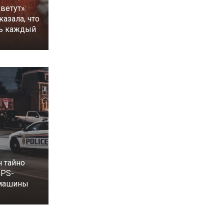
ветут»:
казала, что
ть каждый
 тайно
GPS-
 машины