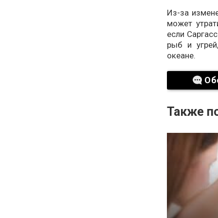
Из-за измене
может утрат
если Саргасс
рыб и угрей
океане.
Об
Также по