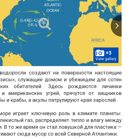
+3
View gallery
водоросли создают на поверхности настоящие
азисы», служащие домом и убежищем для сотен
ких обитателей. Здесь рождаются личинки
 и американских угрей, прячутся от хищников
 и крабы, а акулы патрулируют края зарослей.
море играет ключевую роль в климате планеты:
лекислый газ, распределяет тепло и влагу между
. В то же время он стал ловушкой для пластика —
гивают сюда мусор со всей Северной Атлантики.