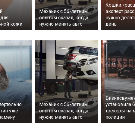
ь
Кошки «расц
й
Механик с 56-летним
эксперт расс
 для
опытом сказал, когда
нужно дела
ьной кожи
нужно менять авто
день
Бизнесвумен
ертельно
Механик с 56-летним
установила 
утин уже
опытом сказал, когда
трекеры на
замену
нужно менять авто
полиции