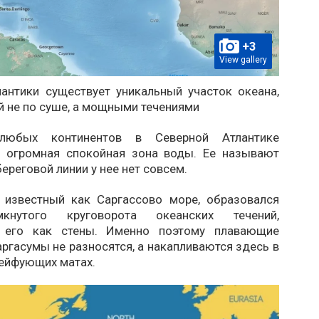
+3
View gallery
лантики существует уникальный участок океана,
 не по суше, а мощными течениями
любых континентов в Северной Атлантике
 огромная спокойная зона воды. Ее называют
береговой линии у нее нет совсем.
, известный как Саргассово море, образовался
кнутого круговорота океанских течений,
 его как стены. Именно поэтому плавающие
ргасумы не разносятся, а накапливаются здесь в
ейфующих матах.