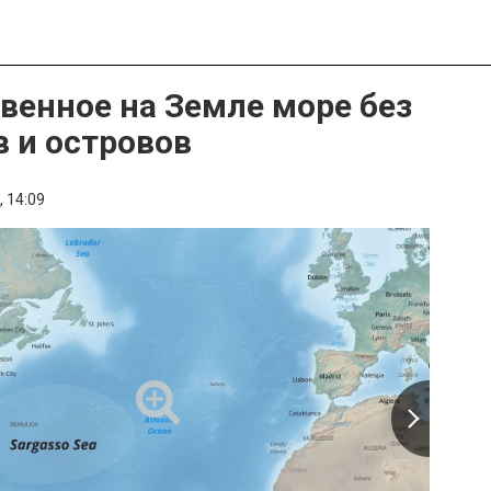
венное на Земле море без
в и островов
,
14:09