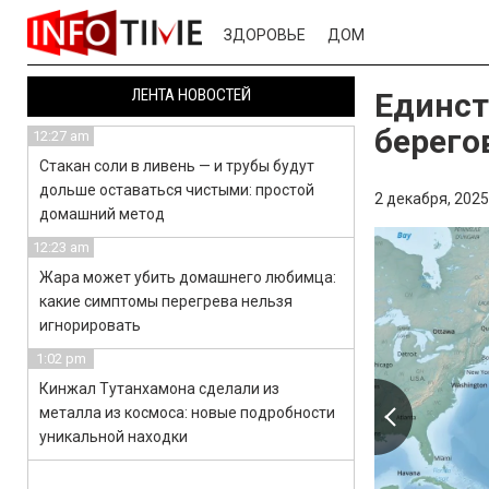
ЗДОРОВЬЕ
ДОМ
ЛЕНТА НОВОСТЕЙ
Единст
берего
12:27 am
Стакан соли в ливень — и трубы будут
дольше оставаться чистыми: простой
2 декабря, 2025
домашний метод
12:23 am
Жара может убить домашнего любимца:
какие симптомы перегрева нельзя
игнорировать
1:02 pm
Кинжал Тутанхамона сделали из
металла из космоса: новые подробности
уникальной находки