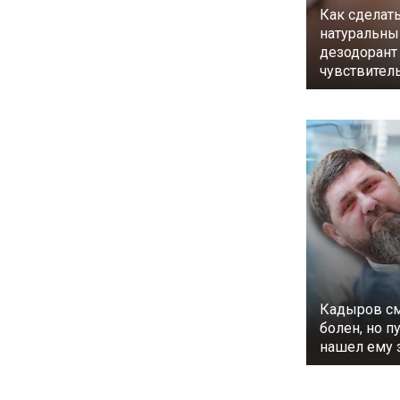
Как сделат
натуральны
дезодорант
чувствител
Кадыров см
болен, но п
нашел ему 