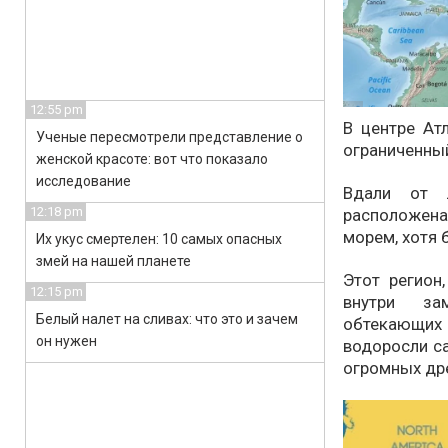
12:55 pm
В центре Ат
Ученые пересмотрели представление о
ограниченный
женской красоте: вот что показало
исследование
Вдали от 
12:18 pm
расположена
морем, хотя 
Их укус смертелен: 10 самых опасных
змей на нашей планете
Этот регион
12:15 pm
внутри зам
Белый налет на сливах: что это и зачем
обтекающих
он нужен
водоросли са
огромных др