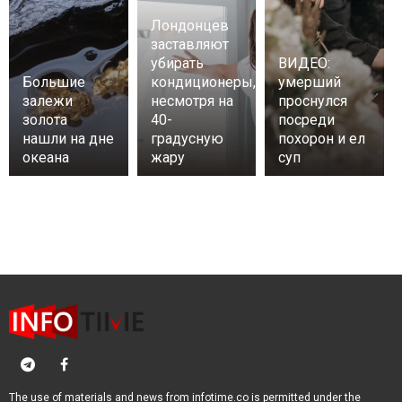
Лондонцев
заставляют
убирать
ВИДЕО:
Большие
кондиционеры,
умерший
залежи
несмотря на
проснулся
золота
40-
посреди
нашли на дне
градусную
похорон и ел
океана
жару
суп
The use of materials and news from infotime.co is permitted under the