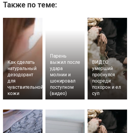
Также по теме:
Парень
Как сделать
выжил после
ВИДЕО:
натуральный
удара
умерший
дезодорант
молнии и
проснулся
для
шокировал
посреди
чувствительной
поступком
похорон и ел
кожи
(видео)
суп