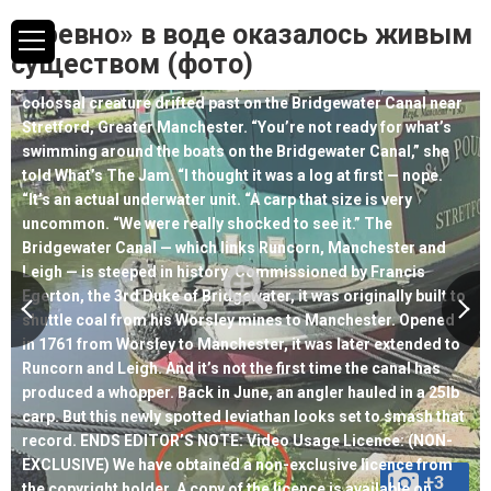
weighing more than 30lb. Dubbed a “unit”, it was seen gliding
«Бревно» в воде оказалось живым
between moored boats. The beast dwarfs your average carp,
which usually weigh between 10 and 20lb. It was spotted by
существом (фото)
Sarah Mather, who couldn’t believe her eyes when the
colossal creature drifted past on the Bridgewater Canal near
Stretford, Greater Manchester. “You’re not ready for what’s
swimming around the boats on the Bridgewater Canal,” she
told What’s The Jam. “I thought it was a log at first — nope.
“It’s an actual underwater unit. “A carp that size is very
uncommon. “We were really shocked to see it.” The
Bridgewater Canal — which links Runcorn, Manchester and
Leigh — is steeped in history. Commissioned by Francis
Egerton, the 3rd Duke of Bridgewater, it was originally built to
shuttle coal from his Worsley mines to Manchester. Opened
in 1761 from Worsley to Manchester, it was later extended to
Runcorn and Leigh. And it’s not the first time the canal has
produced a whopper. Back in June, an angler hauled in a 25lb
carp. But this newly spotted leviathan looks set to smash that
record. ENDS EDITOR’S NOTE: Video Usage Licence: (NON-
EXCLUSIVE) We have obtained a non-exclusive licence from
+3
the copyright holder. A copy of the licence is available on