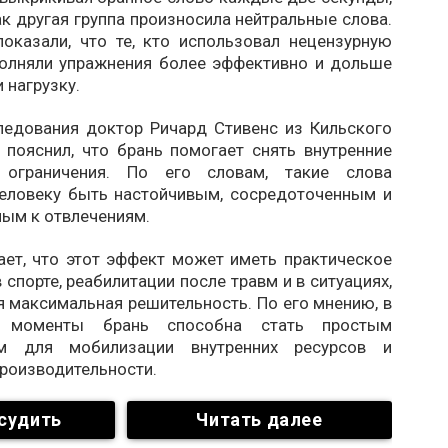
ак другая группа произносила нейтральные слова.
показали, что те, кто использовал нецензурную
полняли упражнения более эффективно и дольше
 нагрузку.
ледования доктор Ричард Стивенс из Кильского
 пояснил, что брань помогает снять внутренние
 ограничения. По его словам, такие слова
еловеку быть настойчивым, сосредоточенным и
ным к отвлечениям.
ает, что этот эффект может иметь практическое
 спорте, реабилитации после травм и в ситуациях,
я максимальная решительность. По его мнению, в
е моменты брань способна стать простым
ом для мобилизации внутренних ресурсов и
роизводительности.
судить
Читать далее