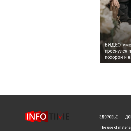
ВИДЕО: ум
проснулся 
похорон и е
ЗДОРОВЬЕ
ДО
The use of material