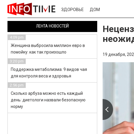
ЗДОРОВЬЕ
ДОМ
ЛЕНТА НОВОСТЕЙ
Неценз
неожид
4:09 pm
Женщина выбросила миллион евро в
помойку: как так произошло
19 декабря, 202
3:20 pm
Поддержка метаболизма: 9 видов чая
для контроля веса и здоровья
2:56 pm
Сколько арбуза можно есть каждый
день: диетологи назвали безопасную
норму