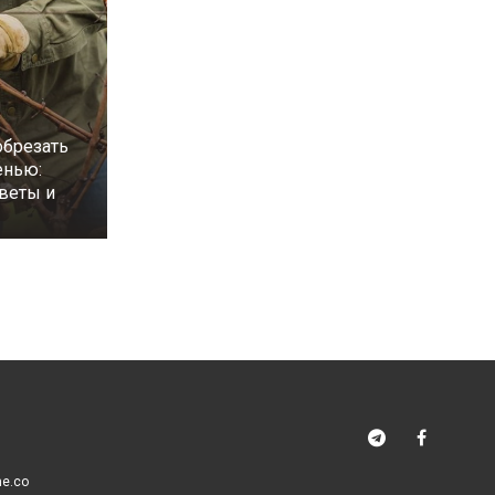
обрезать
енью:
веты и
me.co