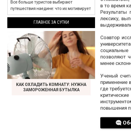
Все больше туристов выбирают
в то время к
путешествия наедине: что их мотивирует
Результаты 
лексику, вы
ГЛАВНОЕ ЗА СУТКИ
выдерживали
Соавтор исс
университета
социальные
позволяют ч
менее склон
Ученый счит
применение в
КАК ОХЛАДИТЬ КОМНАТУ: НУЖНА
где требуетс
ЗАМОРОЖЕННАЯ БУТЫЛКА
критически
инструмент
повышения п
Об