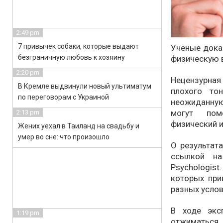
2:49 pm
7 привычек собаки, которые выдают
Ученые дока
безграничную любовь к хозяину
физическую 
2:20 pm
Нецензурна
В Кремле выдвинули новый ультиматум
плохого то
по переговорам с Украиной
неожиданную
могут пом
2:13 pm
физический и
Жених уехал в Таиланд на свадьбу и
умер во сне: что произошло
О результата
ссылкой на
Psychologist
которых при
разных услов
В ходе экс
1:19 pm
отжиматься,