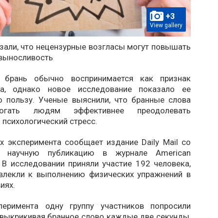
+3
View gallery
зали, что нецензурные возгласы могут повышать
выносливость
я брань обычно воспринимается как признак
на, однако новое исследование показало ее
 пользу. Ученые выяснили, что бранные слова
огать людям эффективнее преодолевать
 психологический стресс.
х эксперимента сообщает издание Daily Mail со
 научную публикацию в журнале American
. В исследовании приняли участие 192 человека,
влекли к выполнению физических упражнений в
иях.
перимента одну группу участников попросили
 выкрикивая бранное слово каждые две секунды,