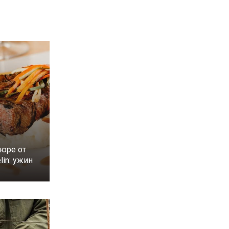
юре от
lin: ужин