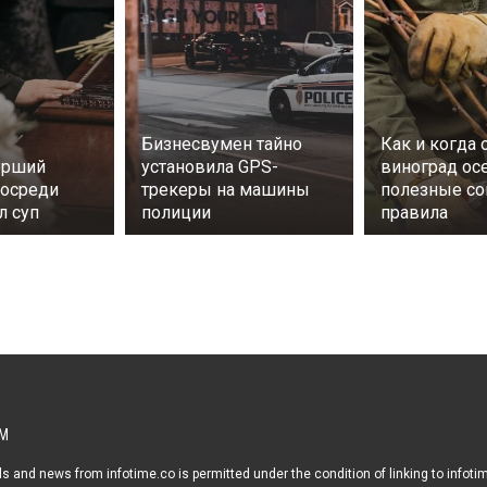
Бизнесвумен тайно
Как и когда 
ерший
установила GPS-
виноград ос
посреди
трекеры на машины
полезные со
л суп
полиции
правила
М
s and news from infotime.co is permitted under the condition of linking to infoti