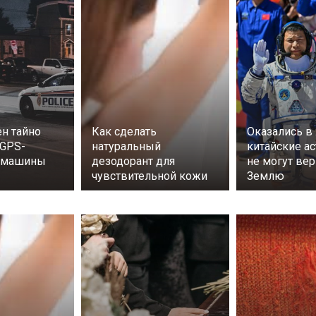
н тайно
Как сделать
Оказались в
 GPS-
натуральный
китайские а
а машины
дезодорант для
не могут вер
чувствительной кожи
Землю