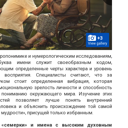
+3
View gallery
тропонимике и нумерологическим исследованиям,
буква имени служит своеобразным кодом,
ющим определенные черты характера и уровень
го восприятия. Специалисты считают, что за
ком стоит определенная вибрация, которая
моциональную зрелость личности и способность
 пониманию окружающего мира. Изучение этих
остей позволяет лучше понять внутренний
еловека и объяснить происхождение той самой
 мудрости», присущей только избранным.
 «семерки» и имена с высоким духовным