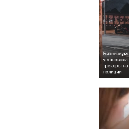
Бизнесвуме
установила
трекеры н
полиции