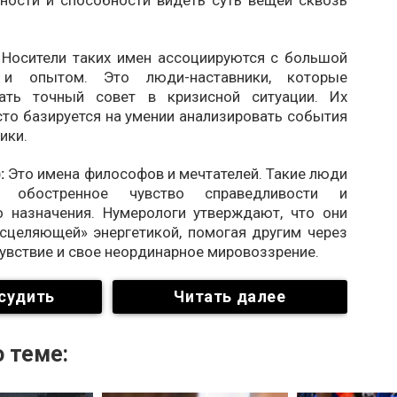
ности и способности видеть суть вещей сквозь
:
Носители таких имен ассоциируются с большой
и опытом. Это люди-наставники, которые
ать точный совет в кризисной ситуации. Их
то базируется на умении анализировать события
ики.
):
Это имена философов и мечтателей. Такие люди
т обостренное чувство справедливости и
о назначения. Нумерологи утверждают, что они
сцеляющей» энергетикой, помогая другим через
увствие и свое неординарное мировоззрение.
судить
Читать далее
 теме: