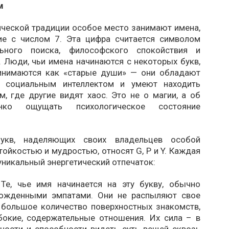
м
ической традиции особое место занимают имена,
е с числом 7. Эта цифра считается символом
ального поиска, философского спокойствия и
 Люди, чьи имена начинаются с некоторых букв,
инимаются как «старые души» — они обладают
 социальным интеллектом и умеют находить
, где другие видят хаос. Это не о магии, а об
нко ощущать психологическое состояние
укв, наделяющих своих владельцев особой
тойкостью и мудростью, относят G, P и Y. Каждая
 уникальный энергетический отпечаток:
:
Те, чье имя начинается на эту букву, обычно
рожденными эмпатами. Они не распыляют свое
 большое количество поверхностных знакомств,
бокие, содержательные отношения. Их сила – в