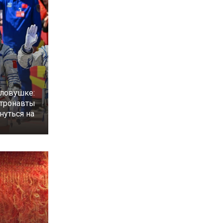
 ловушке:
стронавты
нуться на