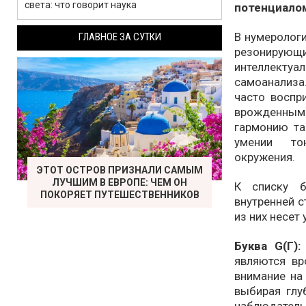
света: что говорит наука
потенциало
В нумеролог
ГЛАВНОЕ ЗА СУТКИ
резонирующи
интеллекту
самоанализа.
часто воспр
врожденным
гармонию там
умении то
окружения.
ЭТОТ ОСТРОВ ПРИЗНАЛИ САМЫМ
ЛУЧШИМ В ЕВРОПЕ: ЧЕМ ОН
К списку б
ПОКОРЯЕТ ПУТЕШЕСТВЕННИКОВ
внутренней с
из них несет
Буква G(Г)
являются в
внимание на
выбирая глу