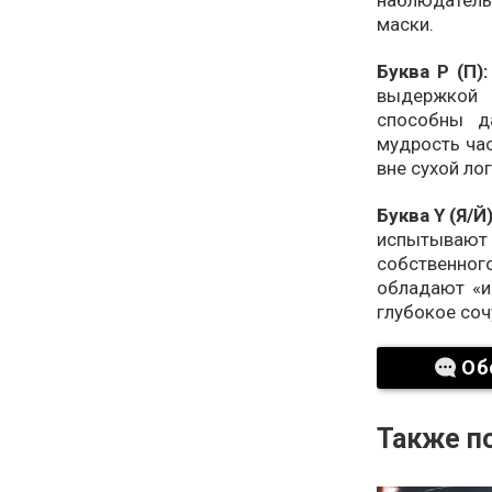
наблюдатель
маски.
Буква P (П)
выдержкой 
способны д
мудрость час
вне сухой лог
Буква Y (Я/Й
испытываю
собственног
обладают «и
глубокое соч
Об
Также по