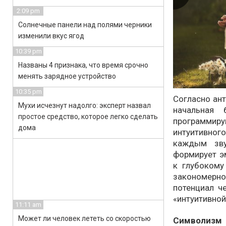
2:09 pm
Солнечные панели над полями черники
изменили вкус ягод
10:39 pm
Названы 4 признака, что время срочно
менять зарядное устройство
10:35 pm
Согласно ан
Мухи исчезнут надолго: эксперт назвал
начальная 
простое средство, которое легко сделать
программиру
дома
интуитивно
каждым зву
формирует э
к глубокому
закономерн
потенциал ч
«интуитивной
11:11 am
Может ли человек лететь со скоростью
Символизм