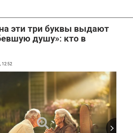
на эти три буквы выдают
бевшую душу»: кто в
,
12:52