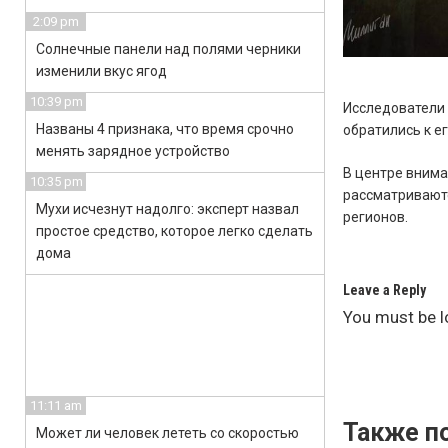
2:09 pm
Солнечные панели над полями черники
изменили вкус ягод
10:39 pm
Исследователи 
Названы 4 признака, что время срочно
обратились к е
менять зарядное устройство
В центре внима
10:35 pm
рассматриваютс
Мухи исчезнут надолго: эксперт назвал
регионов.
простое средство, которое легко сделать
дома
Leave a Reply
You must be
l
11:11 am
Также по
Может ли человек лететь со скоростью