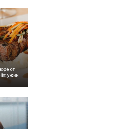
юре от
lin: ужин