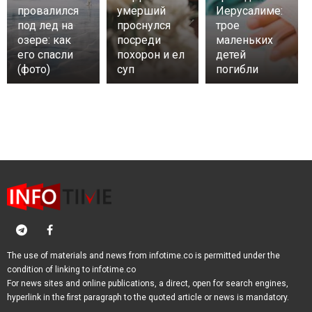
провалился
умерший
Иерусалиме:
под лед на
проснулся
трое
озере: как
посреди
маленьких
его спасли
похорон и ел
детей
(фото)
суп
погибли
The use of materials and news from infotime.co is permitted under the
condition of linking to infotime.co
For news sites and online publications, a direct, open for search engines,
hyperlink in the first paragraph to the quoted article or news is mandatory.