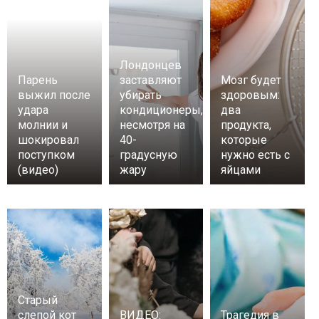
Лондонцев
Парень
заставляют
Мозг будет
выжил после
убирать
здоровым:
удара
кондиционеры,
два
молнии и
несмотря на
продукта,
шокировал
40-
которые
поступком
градусную
нужно есть с
(видео)
жару
яйцами
Старый
слепой кот
ВИДЕО:
Трагедия в