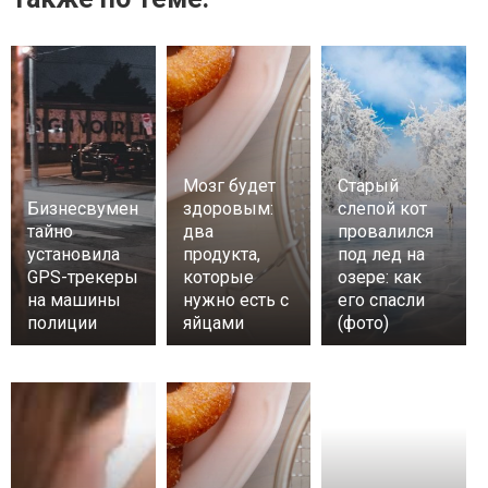
Мозг будет
Старый
Бизнесвумен
здоровым:
слепой кот
тайно
два
провалился
установила
продукта,
под лед на
GPS-трекеры
которые
озере: как
на машины
нужно есть с
его спасли
полиции
яйцами
(фото)