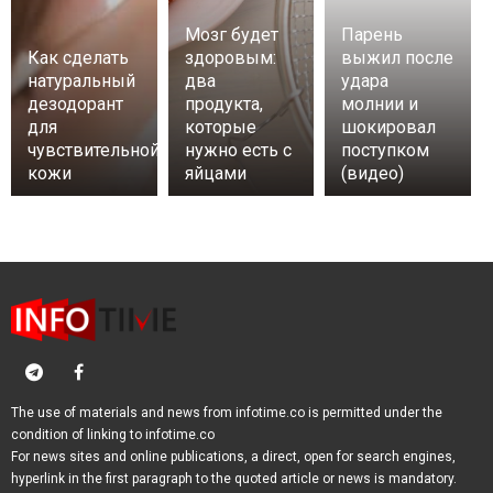
Мозг будет
Парень
Как сделать
здоровым:
выжил после
натуральный
два
удара
дезодорант
продукта,
молнии и
для
которые
шокировал
чувствительной
нужно есть с
поступком
кожи
яйцами
(видео)
The use of materials and news from infotime.co is permitted under the
condition of linking to infotime.co
For news sites and online publications, a direct, open for search engines,
hyperlink in the first paragraph to the quoted article or news is mandatory.