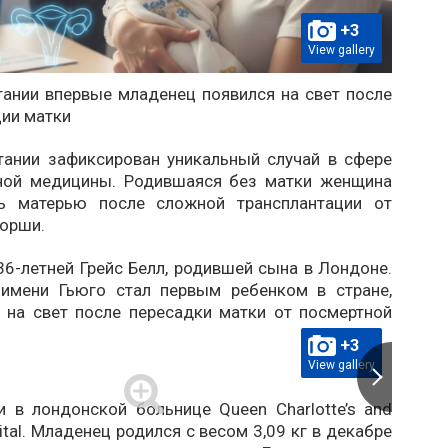
+3
View gallery
тании впервые младенец появился на свет после
ции матки
тании зафиксирован уникальный случай в сфере
ной медицины. Родившаяся без матки женщина
ть матерью после сложной трансплантации от
орши.
36-летней Грейс Белл, родившей сына в Лондоне.
имени Гьюго стал первым ребенком в стране,
 на свет после пересадки матки от посмертной
+3
View gallery
 в лондонской больнице Queen Charlotte’s and
ital. Младенец родился с весом 3,09 кг в декабре