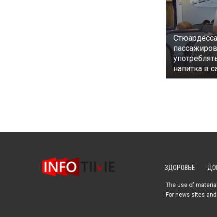
Стюардесса
пассажиров
употреблять
напитка в с
ЗДОРОВЬЕ
ДО
The use of material
For news sites and 