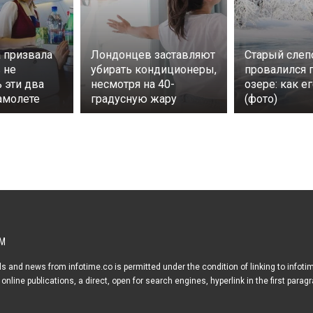
 призвала
Лондонцев заставляют
Старый слеп
 не
убирать кондиционеры,
провалился 
 эти два
несмотря на 40-
озере: как е
амолете
градусную жару
(фото)
М
s and news from infotime.co is permitted under the condition of linking to infoti
online publications, a direct, open for search engines, hyperlink in the first parag