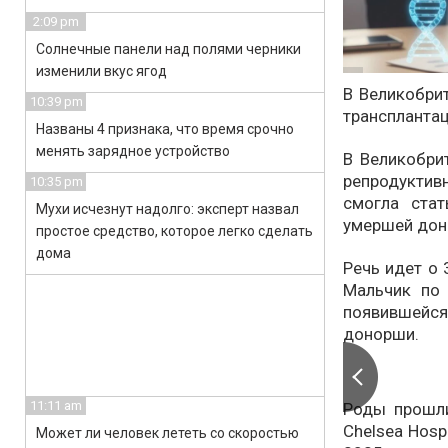
2:09 pm
Солнечные панели над полями черники
изменили вкус ягод
В Великобри
10:39 pm
транспланта
Названы 4 признака, что время срочно
менять зарядное устройство
В Великобри
репродуктив
10:35 pm
смогла ста
Мухи исчезнут надолго: эксперт назвал
умершей дон
простое средство, которое легко сделать
дома
Речь идет о 
Мальчик по 
появившейся
донорши.
11:11 am
Роды прошли
Chelsea Hosp
Может ли человек лететь со скоростью