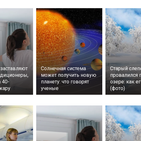
заставляют
Солнечная система
Старый слеп
ндиционеры,
может получить новую
провалился 
 40-
планету: что говорят
озере: как е
жару
ученые
(фото)