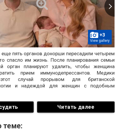
+3
View gallery
, еще пять органов донорши пересадили четырем
что спасло им жизнь. После планирования семьи
ый орган планируют удалить, чтобы женщина
ратить прием иммунодепрессантов. Медики
этот случай прорывом для британской
ологии и надеждой для женщин с подобным
судить
Читать далее
 теме: