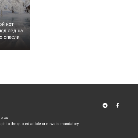
ой кот
под лед на
го спасли
me.co
raph to the quoted article or news is mandatory.