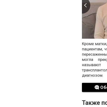
Кроме матки
пациентам, 
пересаженн
могла прек
называют 
трансплант
диагнозом.
Об
Также по