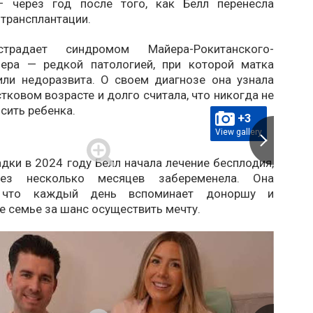
– через год после того, как Белл перенесла
трансплантации.
традает синдромом Майера-Рокитанского-
зера — редкой патологией, при которой матка
 или недоразвита. О своем диагнозе она узнала
тковом возрасте и долго считала, что никогда не
сить ребенка.
+3
View gallery
дки в 2024 году Белл начала лечение бесплодия,
ез несколько месяцев забеременела. Она
, что каждый день вспоминает доноршу и
е семье за ​​шанс осуществить мечту.