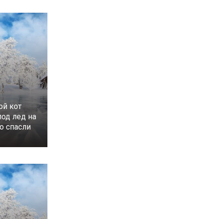
ой кот
под лед на
го спасли