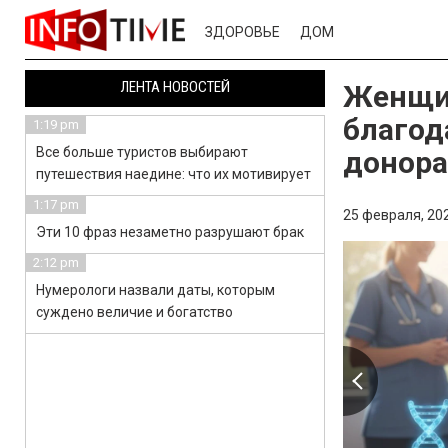
ЗДОРОВЬЕ
ДОМ
ЛЕНТА НОВОСТЕЙ
Женщин
благод
1:19 pm
Все больше туристов выбирают
донора
путешествия наедине: что их мотивирует
1:17 pm
25 февраля, 202
Эти 10 фраз незаметно разрушают брак
2:12 pm
Нумерологи назвали даты, которым
суждено величие и богатство