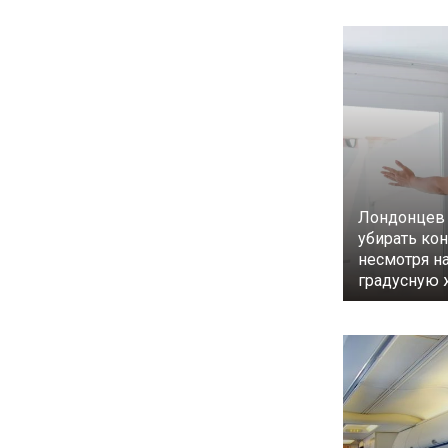
Лондонцев 
убирать ко
несмотря на
градусную 