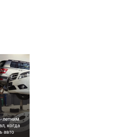
6-летним
л, когда
ь авто