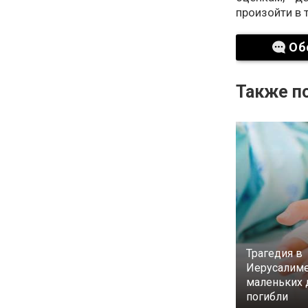
произойти в 
Об
Также по
Трагедия в
Иерусалиме
маленьких 
погибли