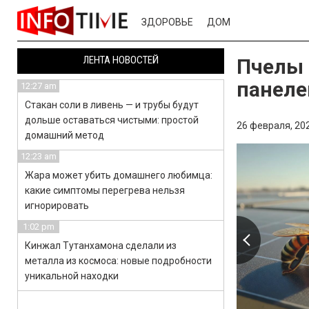
ЗДОРОВЬЕ
ДОМ
ЛЕНТА НОВОСТЕЙ
Пчелы 
панеле
12:27 am
Стакан соли в ливень — и трубы будут
дольше оставаться чистыми: простой
26 февраля, 202
домашний метод
12:23 am
Жара может убить домашнего любимца:
какие симптомы перегрева нельзя
игнорировать
1:02 pm
Кинжал Тутанхамона сделали из
металла из космоса: новые подробности
уникальной находки