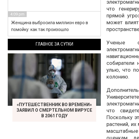
электромагн
что генери
4:09 pm
прямой угро
может влият
Женщина выбросила миллион евро в
пространстве
помойку: как так произошло
Ученые о
ГЛАВНОЕ ЗА СУТКИ
электромаг
навигационн
собиратели 
улью, что п
колонию.
Дополнитель
Университ
электромагни
«ПУТЕШЕСТВЕННИК ВО ВРЕМЕНИ»
что свидет
ЗАЯВИЛ О СМЕРТЕЛЬНОМ ВИРУСЕ
В 2061 ГОДУ
Поскольку э
растений, их
масштабные
оценкам, д