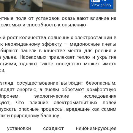
View gallery
итные поля от установок оказывают влияние на
асекомых и способность к опылению
ый рост количества солнечных электростанций в
 к неожиданному эффекту — медоносные пчелы
бирают панели в качестве места для роения и
а ульев. Насекомых привлекает тепло и укрытие
кциями, однако такое соседство может иметь
ки.
згляд, сосуществование выглядит безопасным:
зводят энергию, а пчелы обретают комфортную
прочем, экологические исследования
твуют, что влияние электромагнитных полей
пускать опасные процессы, вредящие как самим
ак и природному балансу.
е установки создают неионизирующее