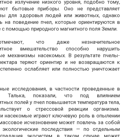
итное излучение низкого уровня, подобно тому,
руют бытовые приборы. Оно не представляет
зы для здоровья людей или животных, однако
ь на поведение пчел, которые ориентируются в
 с помощью природного магнитного поля Земли.
тмечают, что даже незначительное
нитное вмешательство способно нарушить
ые механизмы насекомых. В результате пчелы-
нектара теряют ориентир и не возвращаются к
остепенно ослабляет или полностью уничтожает
ные исследования, в частности проведенные в
ете Талька, показали, что под влиянием
тных полей у пчел повышается температура тела,
ельствует о стрессовой реакции организма.
ти насекомые играют ключевую роль в опылении
 массовое исчезновение может повлечь за собой
 экологические последствия — по отдельным
еградация экосистем в таком случае может