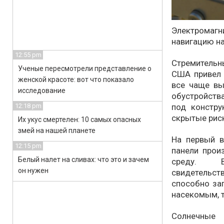
Электромагн
навигацию н
12:55 pm
Стремительн
Ученые пересмотрели представление о
США привел
женской красоте: вот что показало
все чаще вы
исследование
обустройств
под констру
12:18 pm
скрытые рис
Их укус смертелен: 10 самых опасных
змей на нашей планете
На первый в
12:15 pm
панели прои
Белый налет на сливах: что это и зачем
среду. В
он нужен
свидетельс
способно за
насекомым, т
Солнечны