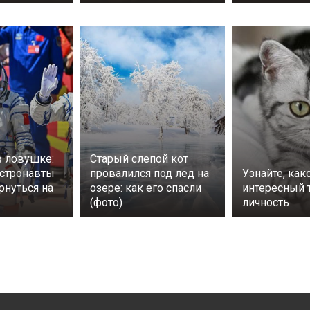
в ловушке:
Старый слепой кот
астронавты
провалился под лед на
Узнайте, как
рнуться на
озере: как его спасли
интересный т
(фото)
личность