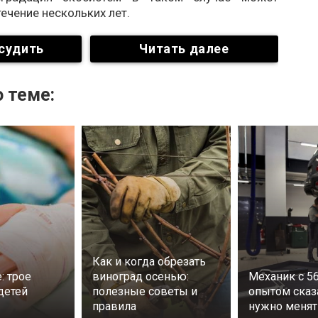
течение нескольких лет.
судить
Читать далее
 теме:
Как и когда обрезать
: трое
виноград осенью:
Механик с 5
детей
полезные советы и
опытом сказа
правила
нужно менят