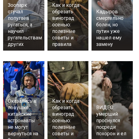
Зоопарк
Как и когда
отучал
обрезать
Кадыров
попугаев
виноград
смертельно
ругаться, а
осенью:
болен, но
научил
полезные
путин уже
ругательствам
советы и
нашел ему
других
правила
замену
Оказались в
Как и когда
ловушке:
обрезать
ВИДЕО:
китайские
виноград
умерший
астронавты
осенью:
проснулся
не могут
полезные
посреди
вернуться на
советы и
похорон и ел