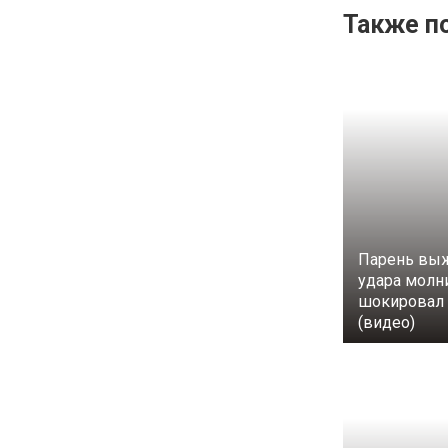
Также по
Парень выж
удара молн
шокировал 
(видео)