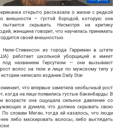
мериканка открыто рассказала о жизни с редкой
ью внешности – густой бородой, которую она
пытается скрывать. Несмотря на критику
дей, женщина говорит, что научилась принимать
гордится своей внешностью.
 Нили-Стивенсон из города Гарриман в штате
США) работает школьной уборщицей и имеет
е под названием Гирсутизм — они вызывают
рост волос на теле и лице по мужскому типу у
 истории написало издание Daily Star.
оминает, что впервые заметила необычный рост
ет, когда на лице появились густые бакенбарды. В
м возрасте она ощущала сильное давление со
ужающих и думала, что должна скрывать свою
 По словам Меган, тогда ей казалось, что люди
нее либо маскировать волосы, либо выглядеть
ски.