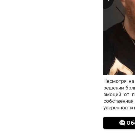
Несмотря на
решении боль
эмоций от п
собственн
уверенности 
Об