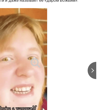
ти и даже называет ее «даром Божьим».