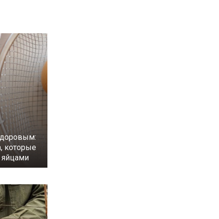
здоровым:
а, которые
с яйцами