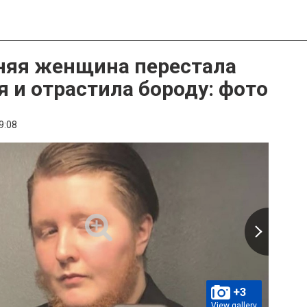
няя женщина перестала
я и отрастила бороду: фото
9:08
+3
View gallery