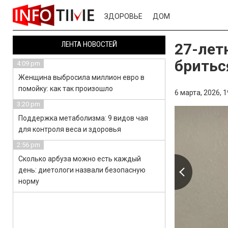
ЗДОРОВЬЕ
ДОМ
ЛЕНТА НОВОСТЕЙ
27-лет
бритьс
4:09 pm
Женщина выбросила миллион евро в
помойку: как так произошло
6 марта, 2026,
1
3:20 pm
Поддержка метаболизма: 9 видов чая
для контроля веса и здоровья
2:56 pm
Сколько арбуза можно есть каждый
день: диетологи назвали безопасную
норму