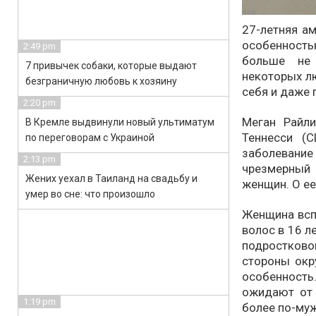
27-летняя а
особенност
2:49 pm
больше не 
7 привычек собаки, которые выдают
некоторых лю
безграничную любовь к хозяину
себя и даже 
2:20 pm
Меган Райли
В Кремле выдвинули новый ультиматум
Теннесси (
по переговорам с Украиной
заболевани
2:13 pm
чрезмерный 
Жених уехал в Таиланд на свадьбу и
женщин. О ее
умер во сне: что произошло
Женщина всп
волос в 16 л
подростково
стороны окр
особенность.
ожидают от 
1:19 pm
более по-муж