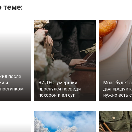
 теме:
ил после
ии и
ВИДЕО: умерший
Мозг будет 
поступком
проснулся посреди
два продукт
похорон и ел суп
нужно есть 