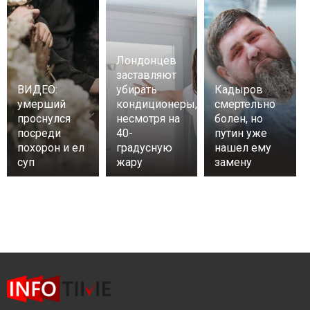
Лондонцев
заставляют
ВИДЕО:
убирать
Кадыров
умерший
кондиционеры,
смертельно
проснулся
несмотря на
болен, но
посреди
40-
путин уже
похорон и ел
градусную
нашел ему
суп
жару
замену