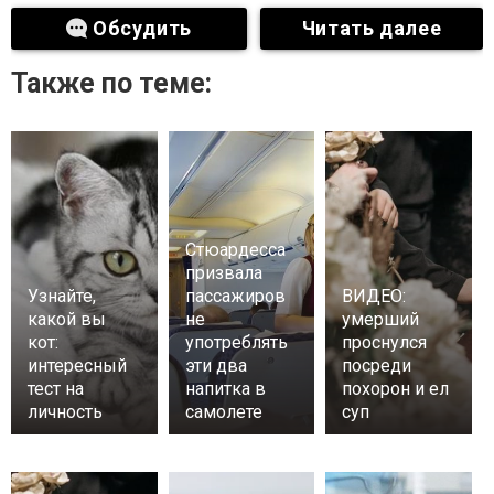
Обсудить
Читать далее
Также по теме:
Стюардесса
призвала
Узнайте,
пассажиров
ВИДЕО:
какой вы
не
умерший
кот:
употреблять
проснулся
интересный
эти два
посреди
тест на
напитка в
похорон и ел
личность
самолете
суп