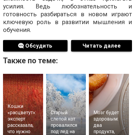
усилия. Ведь любознательность и
готовность разбираться в новом играют
ключевую роль в развитии мышления и
обучения.
Обсудить
Читать далее
Также по теме:
Кошки
«расцветут»:
Старый
Мозг будет
эксперт
слепой кот
здоровым:
рассказала,
провалился
два
что нужно
под лед на
продукта,