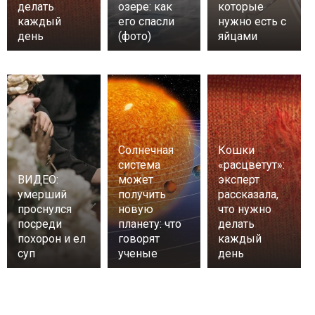
делать
озере: как
которые
каждый
его спасли
нужно есть с
день
(фото)
яйцами
Солнечная
Кошки
система
«расцветут»:
ВИДЕО:
может
эксперт
умерший
получить
рассказала,
проснулся
новую
что нужно
посреди
планету: что
делать
похорон и ел
говорят
каждый
суп
ученые
день