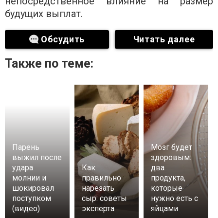
непосредственное влияние на размер
будущих выплат.
Обсудить
Читать далее
Также по теме:
Парень
Мозг будет
выжил после
здоровым:
удара
Как
два
молнии и
правильно
продукта,
шокировал
нарезать
которые
поступком
сыр: советы
нужно есть с
(видео)
эксперта
яйцами