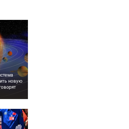
истема
ить новую
 говорят