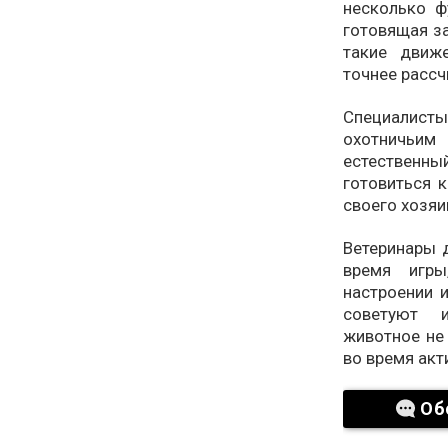
несколько ф
готовящая з
такие движ
точнее рассч
Специалисты
охотничьим
естественн
готовиться 
своего хозяи
Ветеринары д
время игры
настроении 
советуют и
животное не
во время акт
Об