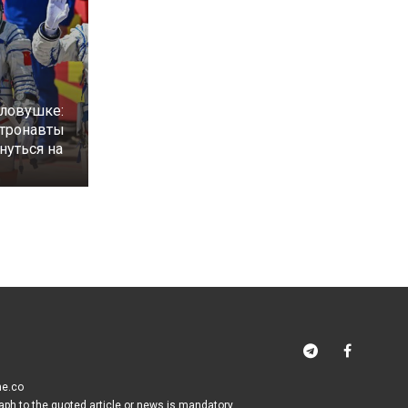
 ловушке:
стронавты
нуться на
me.co
raph to the quoted article or news is mandatory.