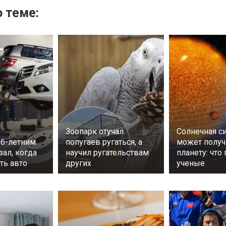
 теме:
Зоопарк отучал
Солнечная с
56-летним
попугаев ругаться, а
может получ
ал, когда
научил ругательствам
планету: что
ть авто
других
ученые