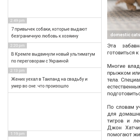
2:49 pm
7 привычек собаки, которые выдают
domestic cats 
безграничную любовь к хозяину
Эта забав
2:20 pm
готовиться к
В Кремле выдвинули новый ультиматум
по переговорам с Украиной
Многие влад
2:13 pm
прыжком или
тела. Специа
Жених уехал в Таиланд на свадьбу и
естествен
умер во сне: что произошло
подготовитьс
По словам у
для домашни
тигров и л
Джон Хатчи
помогают жи
1:19 pm