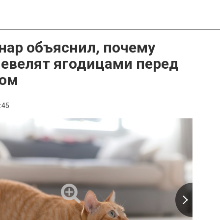
нар объяснил, почему
евелят ягодицами перед
ом
:45