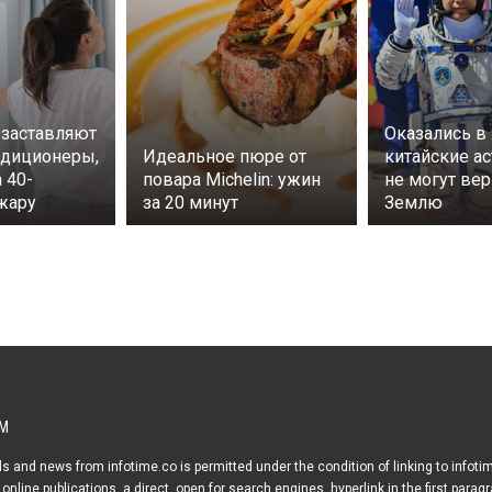
заставляют
Оказались в
ндиционеры,
Идеальное пюре от
китайские а
 40-
повара Michelin: ужин
не могут вер
жару
за 20 минут
Землю
М
s and news from infotime.co is permitted under the condition of linking to infoti
online publications, a direct, open for search engines, hyperlink in the first parag