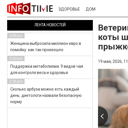
ЗДОРОВЬЕ
ДОМ
ЛЕНТА НОВОСТЕЙ
Ветери
коты ш
4:09 pm
Женщина выбросила миллион евро в
прыжк
помойку: как так произошло
3:20 pm
19 мая, 2026,
11
Поддержка метаболизма: 9 видов чая
для контроля веса и здоровья
2:56 pm
Сколько арбуза можно есть каждый
день: диетологи назвали безопасную
норму