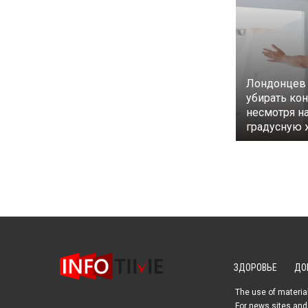
Лондонцев 
убирать ко
несмотря на
градусную 
ЗДОРОВЬЕ
ДО
The use of material
For news sites and 