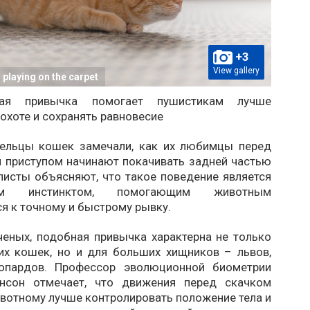
+3
View gallery
playing on the carpet
ная привычка помогает пушистикам лучше
 охоте и сохранять равновесие
ельцы кошек замечали, как их любимцы перед
 приступом начинают покачивать задней частью
листы объясняют, что такое поведение является
ным инстинктом, помогающим животным
я к точному и быстрому рывку.
ченых, подобная привычка характерна не только
х кошек, но и для больших хищников – львов,
еопардов. Профессор эволюционной биометрии
нсон отмечает, что движения перед скачком
вотному лучше контролировать положение тела и