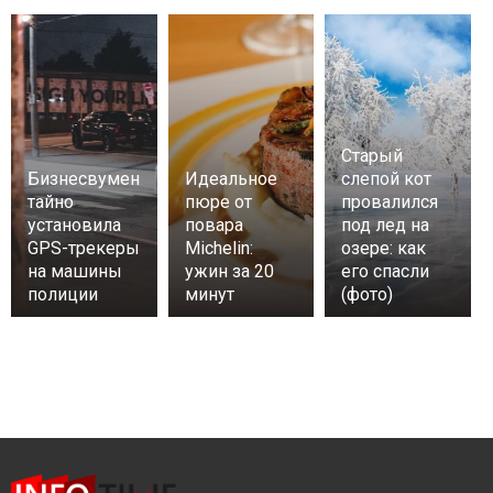
Старый
Бизнесвумен
Идеальное
слепой кот
тайно
пюре от
провалился
установила
повара
под лед на
GPS-трекеры
Michelin:
озере: как
на машины
ужин за 20
его спасли
полиции
минут
(фото)