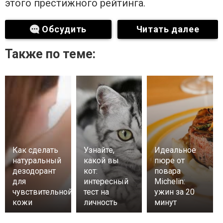
этого престижного рейтинга.
Обсудить
Читать далее
Также по теме:
Как сделать
Узнайте,
Идеальное
натуральный
какой вы
пюре от
дезодорант
кот:
повара
для
интересный
Michelin:
чувствительной
тест на
ужин за 20
кожи
личность
минут