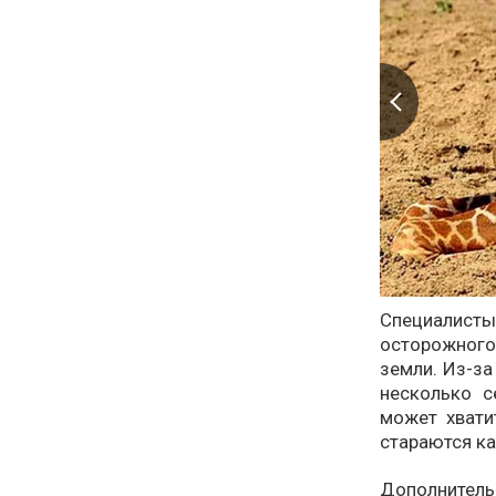
Специалист
осторожног
земли. Из-за
несколько с
может хвати
стараются к
Дополнител