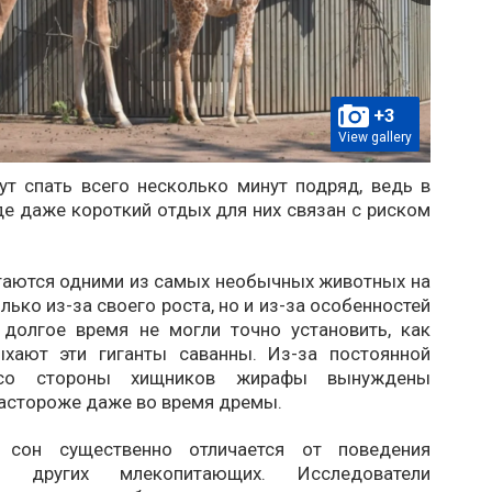
+3
View gallery
т спать всего несколько минут подряд, ведь в
е даже короткий отдых для них связан с риском
аются одними из самых необычных животных на
олько из-за своего роста, но и из-за особенностей
 долгое время не могли точно установить, как
хают эти гиганты саванны. Из-за постоянной
 со стороны хищников жирафы вынуждены
настороже даже во время дремы.
 сон существенно отличается от поведения
ва других млекопитающих. Исследователи