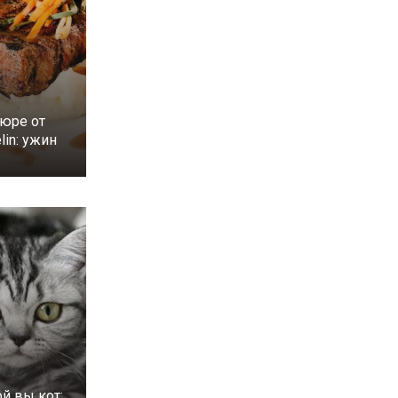
юре от
lin: ужин
ой вы кот: