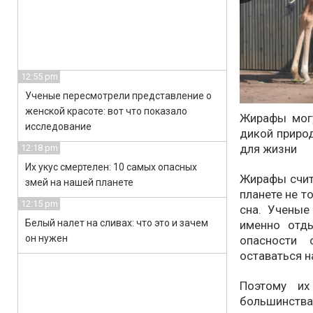
12:55 pm
Ученые пересмотрели представление о
женской красоте: вот что показало
Жирафы могу
исследование
дикой природ
для жизни
12:18 pm
Их укус смертелен: 10 самых опасных
Жирафы счит
змей на нашей планете
планете не т
12:15 pm
сна. Ученые
Белый налет на сливах: что это и зачем
именно отды
он нужен
опасности
оставаться 
Поэтому их
большинст