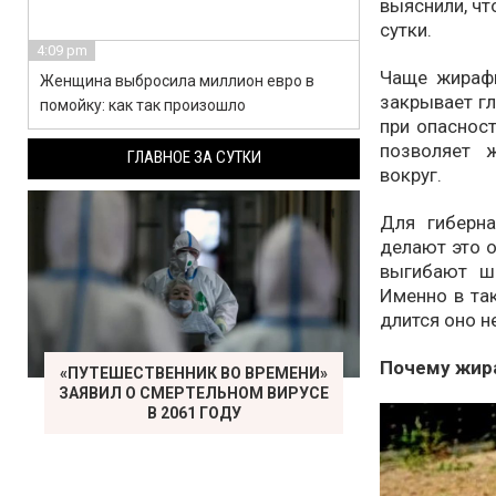
выяснили, чт
сутки.
4:09 pm
Чаще жираф
Женщина выбросила миллион евро в
закрывает гл
помойку: как так произошло
при опасност
позволяет 
ГЛАВНОЕ ЗА СУТКИ
вокруг.
Для гиберн
делают это о
выгибают ш
Именно в так
длится оно н
Почему жир
«ПУТЕШЕСТВЕННИК ВО ВРЕМЕНИ»
ЗАЯВИЛ О СМЕРТЕЛЬНОМ ВИРУСЕ
В 2061 ГОДУ