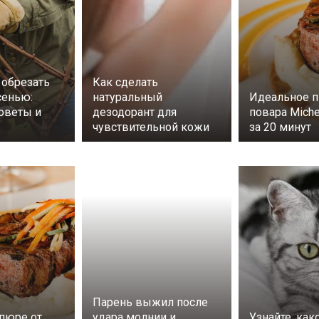
 обрезать
Как сделать
сенью:
натуральный
Идеальное п
оветы и
дезодорант для
повара Miche
чувствительной кожи
за 20 минут
Парень выжил после
пюре от
удара молнии и
Узнайте, как