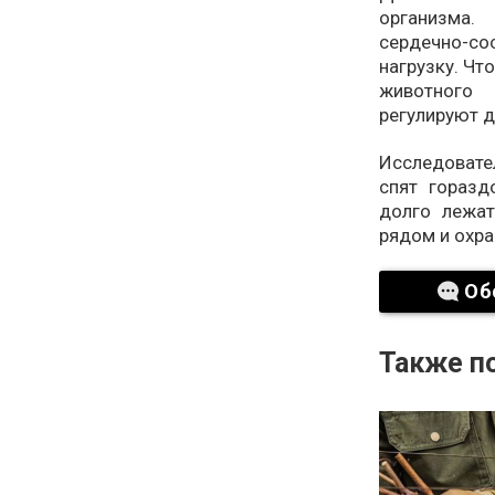
организма.
сердечно-со
нагрузку. Чт
животного
регулируют 
Исследоват
спят гораз
долго лежат
рядом и охра
Об
Также по