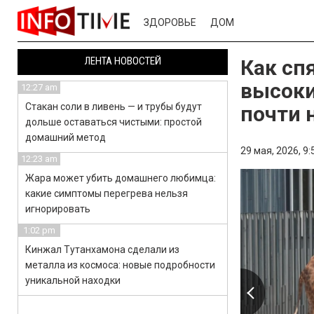
ЗДОРОВЬЕ
ДОМ
ЛЕНТА НОВОСТЕЙ
Как сп
высоки
12:27 am
Стакан соли в ливень — и трубы будут
почти 
дольше оставаться чистыми: простой
домашний метод
29 мая, 2026,
9:
12:23 am
Жара может убить домашнего любимца:
какие симптомы перегрева нельзя
игнорировать
1:02 pm
Кинжал Тутанхамона сделали из
металла из космоса: новые подробности
уникальной находки