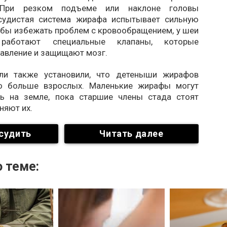
 При резком подъеме или наклоне головы
судистая система жирафа испытывает сильную
обы избежать проблем с кровообращением, у шеи
 работают специальные клапаны, которые
давление и защищают мозг.
ели также установили, что детеныши жирафов
до больше взрослых. Маленькие жирафы могут
ь на земле, пока старшие члены стада стоят
няют их.
судить
Читать далее
 теме: