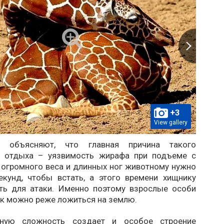
+3
View gallery
ы объясняют, что главная причина такого
о отдыха – уязвимость жирафа при подъеме с
 огромного веса и длинных ног животному нужно
екунд, чтобы встать, а этого времени хищнику
ть для атаки. Именно поэтому взрослые особи
ак можно реже ложиться на землю.
ьную сложность создает и особое строение