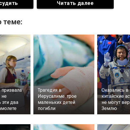
судить
Читать далее
 теме:
 призвала
Трагедия в
Оказались в
 не
Иерусалиме: трое
китайские а
 эти два
маленьких детей
не могут вер
амолете
погибли
Землю