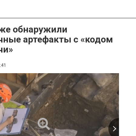
же обнаружили
чные артефакты с «кодом
чи»
:41