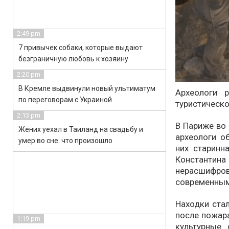
2:49 pm
7 привычек собаки, которые выдают
безграничную любовь к хозяину
2:20 pm
В Кремле выдвинули новый ультиматум
Археологи 
по переговорам с Украиной
туристическ
2:13 pm
В Париже во
Жених уехал в Таиланд на свадьбу и
археологи о
умер во сне: что произошло
них старинн
Константи
нерасшифро
современным
Находки ста
после пожар
1:19 pm
культурные 