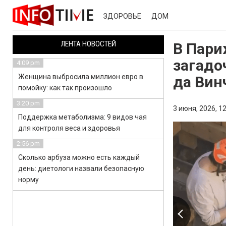
ЗДОРОВЬЕ
ДОМ
ЛЕНТА НОВОСТЕЙ
В Пари
загадо
4:09 pm
Женщина выбросила миллион евро в
да Вин
помойку: как так произошло
3:20 pm
3 июня, 2026,
12
Поддержка метаболизма: 9 видов чая
для контроля веса и здоровья
2:56 pm
Сколько арбуза можно есть каждый
день: диетологи назвали безопасную
норму