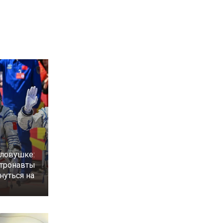
 ловушке:
стронавты
нуться на