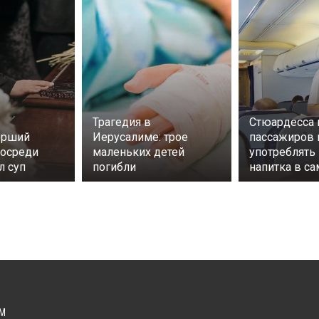
Трагедия в
Стюардесса 
ерший
Иерусалиме: трое
пассажиров 
посреди
маленьких детей
употреблять 
л суп
погибли
напитка в са
М