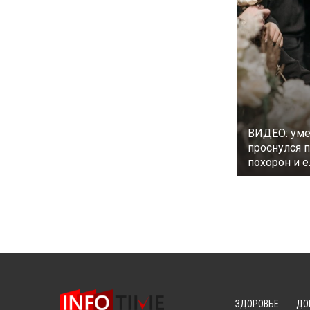
ВИДЕО: ум
проснулся 
похорон и е
ЗДОРОВЬЕ
ДО