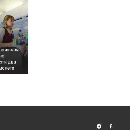
призвала
не
эти два
молете