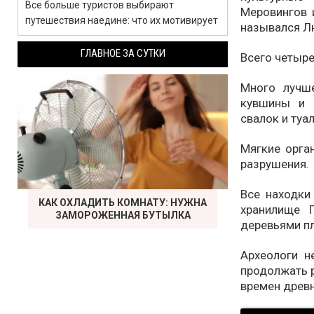
Все больше туристов выбирают
Меровингов 
путешествия наедине: что их мотивирует
назывался Л
ГЛАВНОЕ ЗА СУТКИ
Всего четыре
Много лучш
кувшины и 
свалок и туа
Мягкие орга
разрушения.
Все находки
КАК ОХЛАДИТЬ КОМНАТУ: НУЖНА
хранилище 
ЗАМОРОЖЕННАЯ БУТЫЛКА
деревьями пл
Археологи н
продолжать р
времен древн