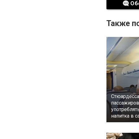
Об
Также по
Стюардесса
пассажиров
употреблять
напитка в с