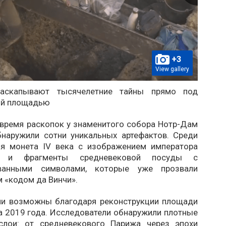
+3
View gallery
раскапывают тысячелетние тайны прямо под
ой площадью
 время раскопок у знаменитого собора Нотр-Дам
бнаружили сотни уникальных артефактов. Среди
ая монета IV века с изображением императора
на и фрагменты средневековой посуды с
ванными символами, которые уже прозвали
 «кодом да Винчи».
ли возможны благодаря реконструкции площади
а 2019 года. Исследователи обнаружили плотные
слои: от средневекового Парижа через эпохи