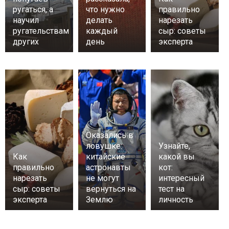
ругаться, а
что нужно
правильно
научил
делать
нарезать
ругательствам
каждый
сыр: советы
других
день
эксперта
Оказались в
ловушке:
Узнайте,
Как
китайские
какой вы
правильно
астронавты
кот:
нарезать
не могут
интересный
сыр: советы
вернуться на
тест на
эксперта
Землю
личность