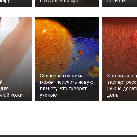
жару
похорон и ел суп
погибли
ь
Солнечная система
Кошки «расц
й
может получить новую
эксперт расс
 для
планету: что говорят
нужно дела
ьной кожи
ученые
день