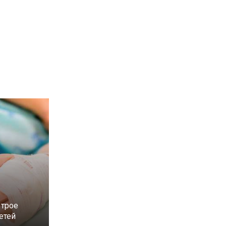
 трое
етей