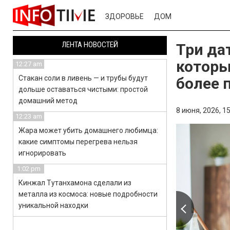
ЗДОРОВЬЕ
ДОМ
ЛЕНТА НОВОСТЕЙ
Три да
которы
12:27 am
Стакан соли в ливень — и трубы будут
более 
дольше оставаться чистыми: простой
домашний метод
8 июня, 2026,
15
12:23 am
Жара может убить домашнего любимца:
какие симптомы перегрева нельзя
игнорировать
1:02 pm
Кинжал Тутанхамона сделали из
металла из космоса: новые подробности
уникальной находки