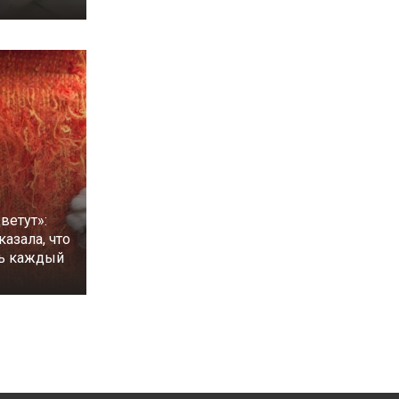
ветут»:
казала, что
ть каждый