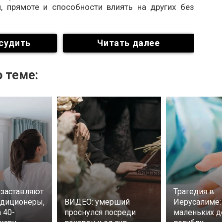
и, прямоте и способности влиять на других без
судить
Читать далее
 теме:
заставляют
Трагедия в
ндиционеры,
ВИДЕО: умерший
Иерусалиме:
 40-
проснулся посреди
маленьких д