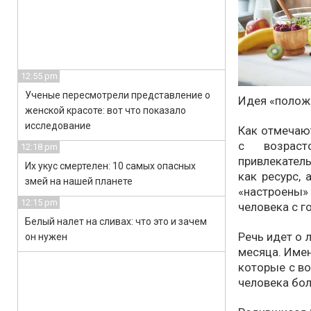
12:55 pm
Ученые пересмотрели представление о
Идея «положи
женской красоте: вот что показало
исследование
Как отмечаю
с возраст
12:18 pm
привлекател
Их укус смертелен: 10 самых опасных
как ресурс,
змей на нашей планете
«настроены»
12:15 pm
человека с г
Белый налет на сливах: что это и зачем
Речь идет о 
он нужен
месяца. Имен
которые с в
человека бо