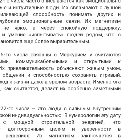
2-го числа часто описываются как эмоционально
ные и интуитивные люди. Их связывают с лунной
усиливающей способность понимать других и
глубокие эмоциональные связи. Их магнетизм
я не ярко, а через спокойную поддержку,
е и умение «испытывать» людей рядом, что с
тановится еще более выразительным.
5-го числа связаны с Меркурием и считаются
кими, коммуникабельными и открытыми к
Их привлекательность объясняют живым умом,
 общении и способностью сохранять игривый,
од к жизни даже в зрелом возрасте. Именно эта
, как считается, делает их особенно заметными
.
22-го числа – это люди с сильным внутренним
ркой индивидуальностью. В нумерологии эту дату
 с мощной строительной энергией, что
ует долгосрочным целям и уверенности в
х решениях. Их магнетизм заключается в