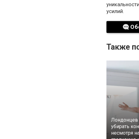
уникальност
усилий.
Об
Также по
Лондонцев 
убирать ко
несмотря на