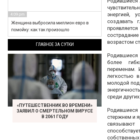
Родившиеся 
чувствитель
энергией, 
4:09 pm
создавать 
Женщина выбросила миллион евро в
проявляетс
помойку: как так произошло
сострадани
возрастом с
ГЛАВНОЕ ЗА СУТКИ
Родившиеся 
более гиб
переменам. 
легкостью в
молодой подх
энергичность
среди других
«ПУТЕШЕСТВЕННИК ВО ВРЕМЕНИ»
Родившиеся 
ЗАЯВИЛ О СМЕРТЕЛЬНОМ ВИРУСЕ
стержнем и я
В 2061 ГОДУ
связывают
способств
собственны