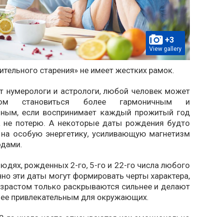
+3
View gallery
тельного старения» не имеет жестких рамок.
т нумерологи и астрологи, любой человек может
ом становиться более гармоничным и
ьным, если воспринимает каждый прожитый год
 а не потерю. А некоторые даты рождения будто
 на особую энергетику, усиливающую магнетизм
одами.
людях, рожденных 2-го, 5-го и 22-го числа любого
но эти даты могут формировать черты характера,
озрастом только раскрываются сильнее и делают
лее привлекательным для окружающих.