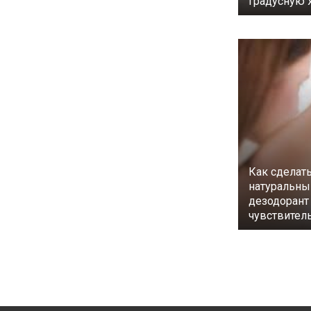
градусную 
Как сделат
натуральны
дезодорант
чувствител