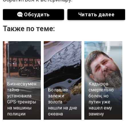
Обсудить
Читать далее
Также по теме:
Бизнесвумен
Кадыров
тайно
Большие
смертельно
установила
залежи
болен, но
GPS-трекеры
золота
путин уже
на машины
нашли на дне
нашел ему
полиции
океана
замену