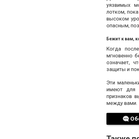
уязвимых м
лотком, пока
высоком уро
опасным, по
Бежит к вам, к
Когда посл
мгновенно бе
означает, ч
защиты и пок
Эти маленьки
имеют для 
признаков в
между вами.
Об
Также по