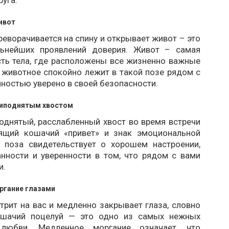
уга.
ивот
реворачивается на спину и открывает живот – это
льнейших проявлений доверия. Живот – самая
сть тела, где расположены все жизненно важные
 животное спокойно лежит в такой позе рядом с
лностью уверено в своей безопасности.
риподнятым хвостом
однятый, расслабленный хвост во время встречи
ящий кошачий «привет» и знак эмоциональной
я поза свидетельствует о хорошем настроении,
анности и уверенности в том, что рядом с вами
и.
ргание глазами
трит на вас и медленно закрывает глаза, словно
ошачий поцелуй — это одно из самых нежных
 любви. Медленное моргание означает, что