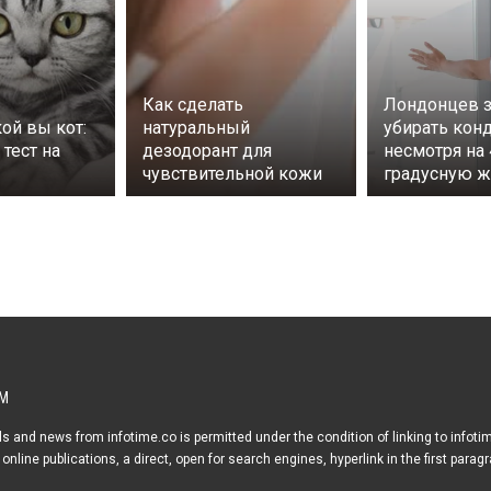
Как сделать
Лондонцев з
кой вы кот:
натуральный
убирать кон
тест на
дезодорант для
несмотря на 
чувствительной кожи
градусную ж
М
s and news from infotime.co is permitted under the condition of linking to infoti
online publications, a direct, open for search engines, hyperlink in the first parag