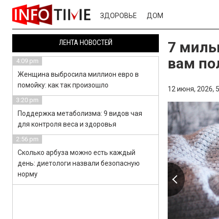
ЗДОРОВЬЕ
ДОМ
ЛЕНТА НОВОСТЕЙ
7 милы
вам по
4:09 pm
Женщина выбросила миллион евро в
помойку: как так произошло
12 июня, 2026,
5
3:20 pm
Поддержка метаболизма: 9 видов чая
для контроля веса и здоровья
2:56 pm
Сколько арбуза можно есть каждый
день: диетологи назвали безопасную
норму