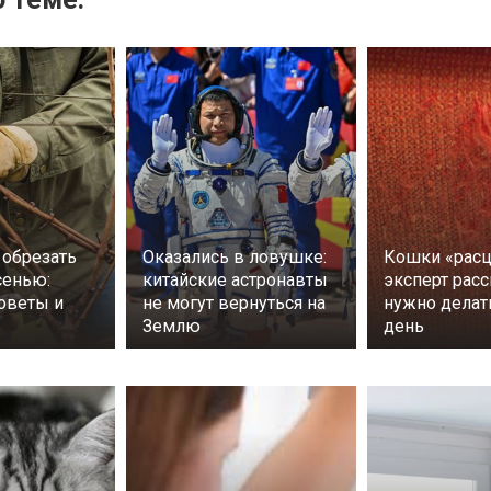
 обрезать
Оказались в ловушке:
Кошки «расц
сенью:
китайские астронавты
эксперт расс
оветы и
не могут вернуться на
нужно дела
Землю
день