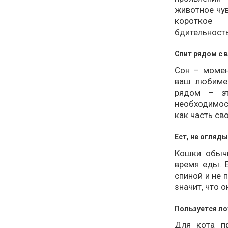
животное чув
короткое 
бдительность
Спит рядом с 
Сон – момен
ваш любимец
рядом – эт
необходимос
как часть св
Ест, не огляд
Кошки обычн
время еды. 
спиной и не 
значит, что 
Пользуется ло
Для кота п