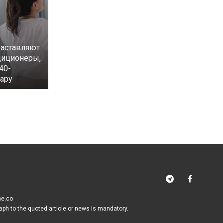
аставляют
диционеры,
40-
ару
me.co
raph to the quoted article or news is mandatory.