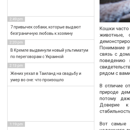
2:49 pm
7 привычек собаки, которые выдают
Кошки часто
безграничную любовь к хозяину
животные,
демонстрир
2:20 pm
Понимание э
В Кремле выдвинули новый ультиматум
связь с дом
по переговорам с Украиной
поведению 
2:13 pm
свидетельст
рядом с вами
Жених уехал в Таиланд на свадьбу и
умер во сне: что произошло
В отличие о
природе дем
потому даж
Доверие к
стабильность
Вот самые 
1:19 pm