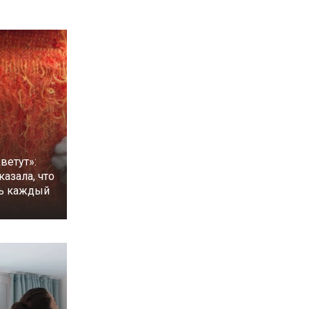
ветут»:
казала, что
ть каждый