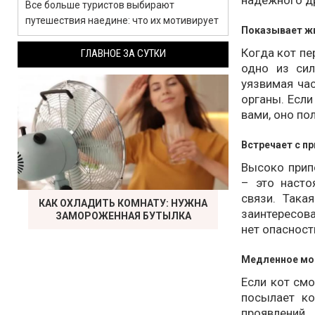
надежного др
Все больше туристов выбирают
путешествия наедине: что их мотивирует
Показывает ж
Когда кот пе
ГЛАВНОЕ ЗА СУТКИ
одно из си
уязвимая ча
органы. Если
вами, оно по
Встречает с п
Высоко прип
– это насто
связи. Така
КАК ОХЛАДИТЬ КОМНАТУ: НУЖНА
заинтересов
ЗАМОРОЖЕННАЯ БУТЫЛКА
нет опасност
Медленное мо
Если кот смо
посылает к
проявлений