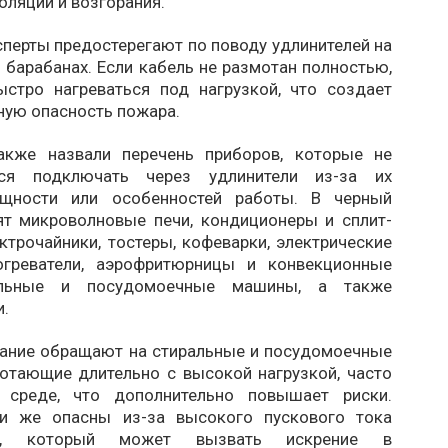
оляции и возгорания.
перты предостерегают по поводу удлинителей на
 барабанах. Если кабель не размотан полностью,
стро нагреваться под нагрузкой, что создает
ную опасность пожара.
акже назвали перечень приборов, которые не
тся подключать через удлинители из-за их
щности или особенностей работы. В черный
ят микроволновые печи, кондиционеры и сплит-
ктрочайники, тостеры, кофеварки, электрические
огреватели, аэрофритюрницы и конвекционные
альные и посудомоечные машины, а также
и.
ание обращают на стиральные и посудомоечные
отающие длительно с высокой нагрузкой, часто
 среде, что дополнительно повышает риски.
ки же опасны из-за высокого пускового тока
ра, который может вызвать искрение в