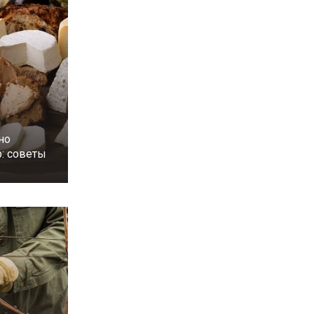
но
р: советы