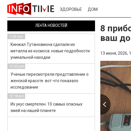
ЗДОРОВЬЕ
ДОМ
ЛЕНТА НОВОСТЕЙ
8 приб
ваш до
1:02 pm
Кинжал Тутанхамона сделали из
металла из космоса: новые подробности
13 июня, 2026,
1
уникальной находки
12:55 pm
Ученые пересмотрели представление о
женской красоте: вот что показало
исследование
12:18 pm
Их укус смертелен: 10 самых опасных
змей на нашей планете