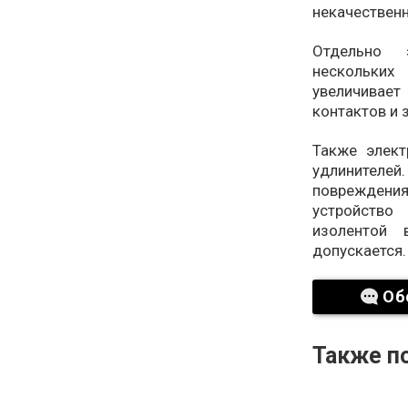
некачественн
Отдельно 
нескольких
увеличивае
контактов и 
Также элект
удлинителе
повреждени
устройство
изолентой 
допускается.
Об
Также по