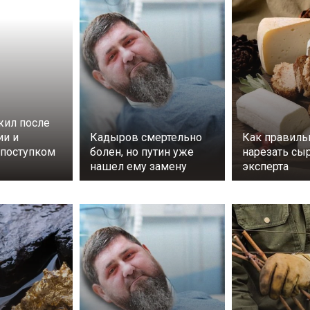
ил после
ии и
Кадыров смертельно
Как правиль
поступком
болен, но путин уже
нарезать сы
нашел ему замену
эксперта