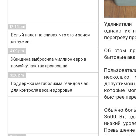
Удлинители
12:15 pm
однако их н
Белый налет на сливах: что это и зачем
перегреву пр
он нужен
Об этом пр
4:09 pm
бытовые авар
Женщина выбросила миллион евро в
помойку: как так произошло
Пользовате
3:20 pm
несколько 
допустимой 
Поддержка метаболизма: 9 видов чая
которые мог
для контроля веса и здоровья
быстрее пере
Обычно боль
3600 Вт, од
низкий уров
Превышение