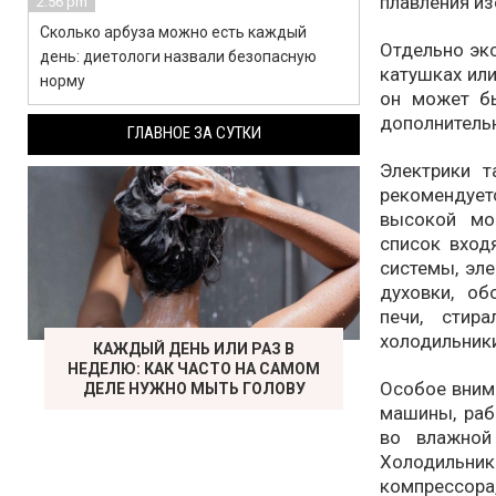
плавления из
2:56 pm
Сколько арбуза можно есть каждый
Отдельно экс
день: диетологи назвали безопасную
катушках или
норму
он может бы
дополнитель
ГЛАВНОЕ ЗА СУТКИ
Электрики т
рекомендуе
высокой мо
список вход
системы, эле
духовки, об
печи, стир
холодильник
КАЖДЫЙ ДЕНЬ ИЛИ РАЗ В
НЕДЕЛЮ: КАК ЧАСТО НА САМОМ
Особое вним
ДЕЛЕ НУЖНО МЫТЬ ГОЛОВУ
машины, раб
во влажной
Холодильни
компрессо