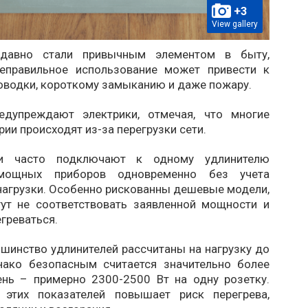
+3
View gallery
 давно стали привычным элементом в быту,
еправильное использование может привести к
оводки, короткому замыканию и даже пожару.
едупреждают электрики, отмечая, что многие
ии происходят из-за перегрузки сети.
ли часто подключают к одному удлинителю
мощных приборов одновременно без учета
нагрузки. Особенно рискованны дешевые модели,
ут не соответствовать заявленной мощности и
греваться.
шинство удлинителей рассчитаны на нагрузку до
нако безопасным считается значительно более
ень – примерно 2300-2500 Вт на одну розетку.
 этих показателей повышает риск перегрева,