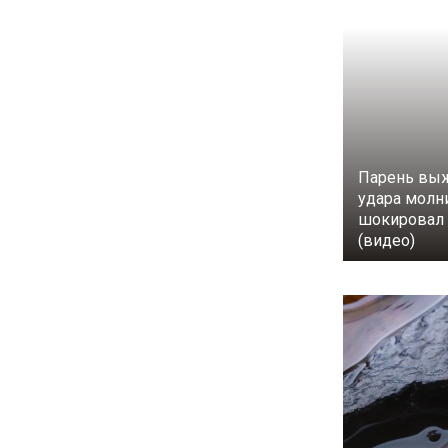
Парень выж
удара молн
шокировал 
(видео)