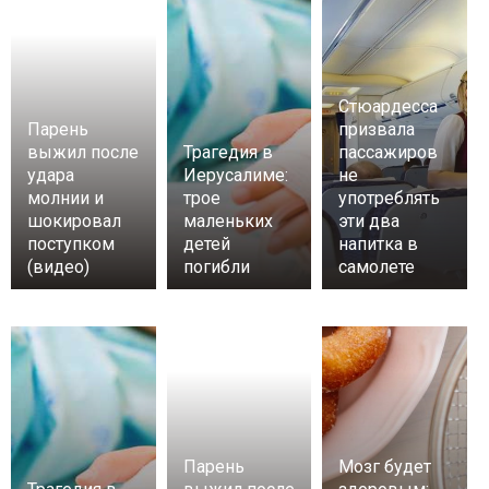
Стюардесса
Парень
призвала
выжил после
Трагедия в
пассажиров
удара
Иерусалиме:
не
молнии и
трое
употреблять
шокировал
маленьких
эти два
поступком
детей
напитка в
(видео)
погибли
самолете
Парень
Мозг будет