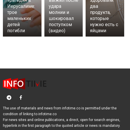
Трагедия в
выжил после
здоровым:
Иерусалиме:
удара
два
трое
молнии и
продукта,
маленьких
шокировал
которые
детей
поступком
нужно есть с
погибли
(видео)
яйцами
The use of materials and news from infotime.co is permitted under the
condition of linking to infotime.co
For news sites and online publications, a direct, open for search engines,
hyperlink in the first paragraph to the quoted article or news is mandatory.