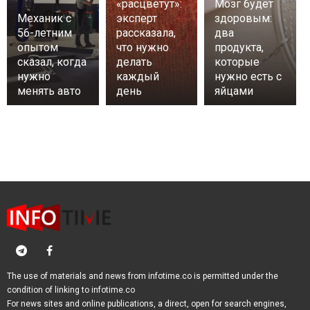
«расцветут»:
Мозг будет
Механик с
эксперт
здоровым:
56-летним
рассказала,
два
опытом
что нужно
продукта,
сказал, когда
делать
которые
нужно
каждый
нужно есть с
менять авто
день
яйцами
The use of materials and news from infotime.co is permitted under the
condition of linking to infotime.co
For news sites and online publications, a direct, open for search engines,