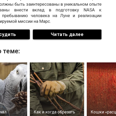
олжны быть заинтересованы в уникальном опыте
ованы внести вклад в подготовку NASA к
у пребыванию человека на Луне и реализации
ируемой миссии на Марс.
судить
Читать далее
 теме:
учал
Как и когда обрезать
Кошки «расц