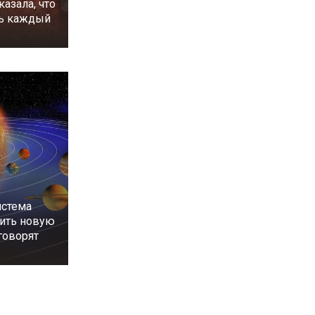
казала, что
ть каждый
истема
ить новую
 говорят