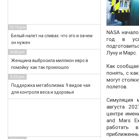
12:15 pm
NASA начало
Белый налет на сливах: что это и зачем
год в усл
он нужен
подготовит
Луну и Марс.
4:09 pm
Женщина выбросила миллион евро в
Как сообщае
помойку: как так произошло
понять, с к
3:20 pm
могут столкн
Поддержка метаболизма: 9 видов чая
полетов.
для контроля веса и здоровья
Симуляция 
августа 20
центре имен
and Mars Ex
работать 
приближенны