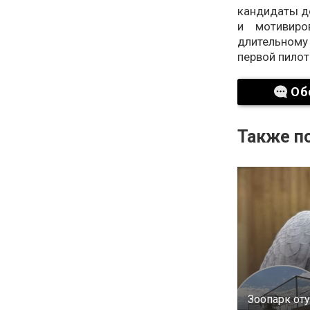
кандидаты д
и мотивир
длительном
первой пилот
Об
Также по
Зоопарк от