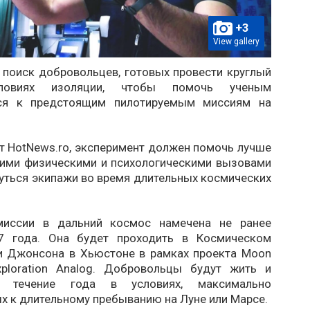
+3
View gallery
 поиск добровольцев, готовых провести круглый
овиях изоляции, чтобы помочь ученым
ься к предстоящим пилотируемым миссиям на
т HotNews.ro, эксперимент должен помочь лучше
акими физическими и психологическими вызовами
уться экипажи во время длительных космических
миссии в дальний космос намечена не ранее
27 года. Она будет проходить в Космическом
и Джонсона в Хьюстоне в рамках проекта Moon
ploration Analog. Добровольцы будут жить и
в течение года в условиях, максимально
х к длительному пребыванию на Луне или Марсе.