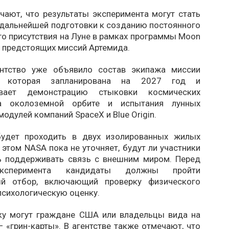
чают, что результаты эксперимента могут стать
 дальнейшей подготовки к созданию постоянного
о присутствия на Луне в рамках программы Moon
е предстоящих миссий Артемида.
ентство уже объявило состав экипажа миссии
II, которая запланирована на 2027 год и
ивает демонстрацию стыковки космических
а околоземной орбите и испытания лунных
одулей компаний SpaceX и Blue Origin.
будет проходить в двух изолированных жилых
 этом NASA пока не уточняет, будут ли участники
 поддерживать связь с внешним миром. Перед
ксперимента кандидаты должны пройти
ый отбор, включающий проверку физического
психологическую оценку.
ку могут граждане США или владельцы вида на
 «грин-карты». В агентстве также отмечают, что