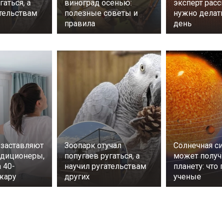
гаться, а
виноград осенью:
эксперт расс
ательствам
полезные советы и
нужно дела
правила
день
заставляют
Зоопарк отучал
Солнечная с
ндиционеры,
попугаев ругаться, а
может получ
 40-
научил ругательствам
планету: что
жару
других
ученые