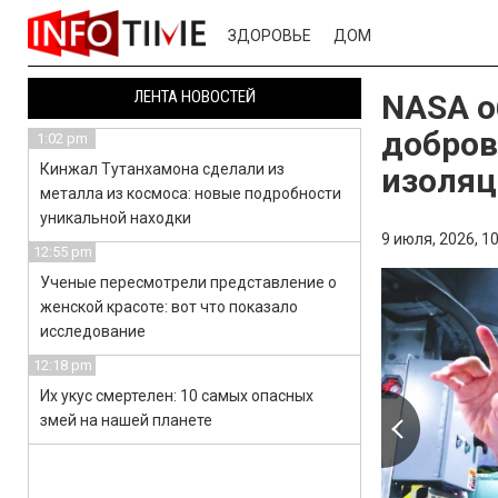
ЗДОРОВЬЕ
ДОМ
ЛЕНТА НОВОСТЕЙ
NASA о
добров
1:02 pm
Кинжал Тутанхамона сделали из
изоляц
металла из космоса: новые подробности
уникальной находки
9 июля, 2026,
10
12:55 pm
Ученые пересмотрели представление о
женской красоте: вот что показало
исследование
12:18 pm
Их укус смертелен: 10 самых опасных
змей на нашей планете