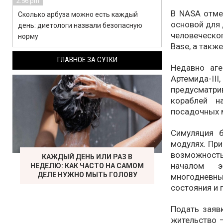
2:56 pm
В NASA отме
Сколько арбуза можно есть каждый
основой для
день: диетологи назвали безопасную
человеческог
норму
Base, а такж
ГЛАВНОЕ ЗА СУТКИ
Недавно аг
Артемида-I
предусматр
кораблей н
посадочных м
Симуляция 
модулях. При
возможность
КАЖДЫЙ ДЕНЬ ИЛИ РАЗ В
началом э
НЕДЕЛЮ: КАК ЧАСТО НА САМОМ
ДЕЛЕ НУЖНО МЫТЬ ГОЛОВУ
многодневн
состояния и 
Подать заяв
жительство —