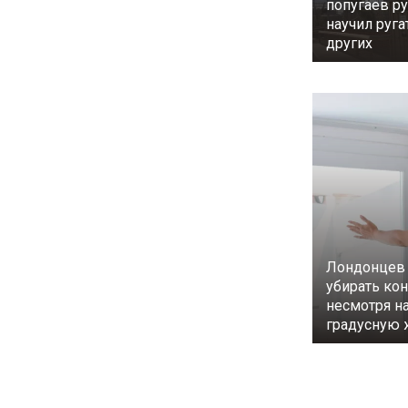
попугаев ру
научил руг
других
Лондонцев 
убирать ко
несмотря на
градусную 