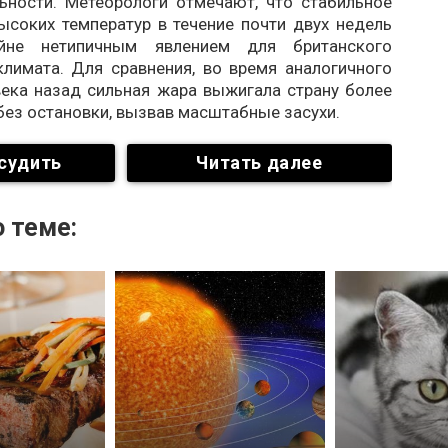
ьности. Метеорологи отмечают, что стабильное
ысоких температур в течение почти двух недель
йне нетипичным явлением для британского
климата. Для сравнения, во время аналогичного
века назад сильная жара выжигала страну более
без остановки, вызвав масштабные засухи.
судить
Читать далее
 теме: