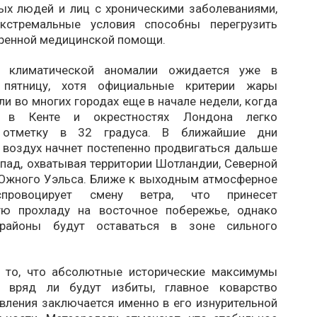
ых людей и лиц с хроническими заболеваниями,
экстремальные условия способны перегрузить
тренной медицинской помощи.
я климатической аномалии ожидается уже в
пятницу, хотя официальные критерии жары
и во многих городах еще в начале недели, когда
а в Кенте и окрестностях Лондона легко
 отметку в 32 градуса. В ближайшие дни
 воздух начнет постепенно продвигаться дальше
апад, охватывая территории Шотландии, Северной
Южного Уэльса. Ближе к выходным атмосферное
спровоцирует смену ветра, что принесет
ую прохладу на восточное побережье, однако
 районы будут оставаться в зоне сильного
 то, что абсолютные исторические максимумы
а вряд ли будут избиты, главное коварство
вления заключается именно в его изнурительной