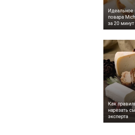
Идеальное 
повара Mich
за 20 минут
Как правил
нарезать с
эксперта