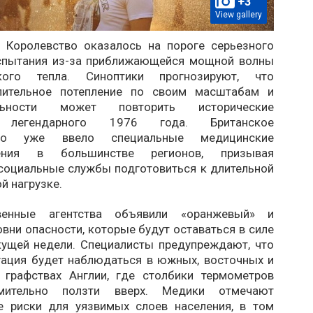
+3
View gallery
 Королевство оказалось на пороге серьезного
спытания из-за приближающейся мощной волны
ского тепла. Синоптики прогнозируют, что
лительное потепление по своим масштабам и
ельности может повторить исторические
и легендарного 1976 года. Британское
ство уже ввело специальные медицинские
дения в большинстве регионов, призывая
 социальные службы подготовиться к длительной
й нагрузке.
твенные агентства объявили «оранжевый» и
вни опасности, которые будут оставаться в силе
кущей недели. Специалисты предупреждают, что
уация будет наблюдаться в южных, восточных и
 графствах Англии, где столбики термометров
мительно ползти вверх. Медики отмечают
е риски для уязвимых слоев населения, в том