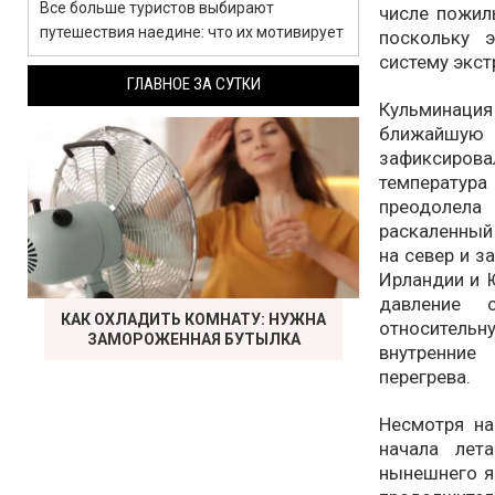
Все больше туристов выбирают
числе пожил
путешествия наедине: что их мотивирует
поскольку 
систему экс
ГЛАВНОЕ ЗА СУТКИ
Кульминаци
ближайшую 
зафиксировал
температур
преодолела
раскаленный
на север и з
Ирландии и 
давление 
КАК ОХЛАДИТЬ КОМНАТУ: НУЖНА
относительн
ЗАМОРОЖЕННАЯ БУТЫЛКА
внутренние
перегрева.
Несмотря на
начала лет
нынешнего я