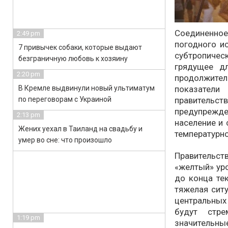
Соединенное
2:49 pm
погодного и
7 привычек собаки, которые выдают
субтропиче
безграничную любовь к хозяину
грядущее д
2:20 pm
продолжит
В Кремле выдвинули новый ультиматум
показател
по переговорам с Украиной
правитель
предупреж
2:13 pm
население и
Жених уехал в Таиланд на свадьбу и
температурно
умер во сне: что произошло
Правительс
«желтый» уро
до конца те
тяжелая сит
центральных
будут стре
1:19 pm
значительны