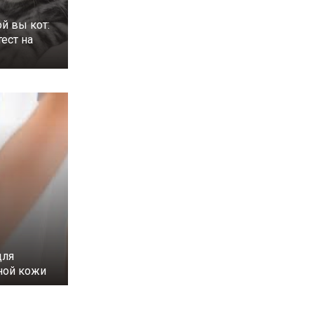
ой вы кот:
ест на
для
ной кожи