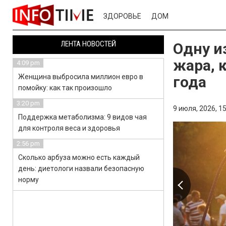
ЗДОРОВЬЕ
ДОМ
ЛЕНТА НОВОСТЕЙ
Одну и
жара, 
4:09 pm
Женщина выбросила миллион евро в
года
помойку: как так произошло
3:20 pm
9 июля, 2026,
15
Поддержка метаболизма: 9 видов чая
для контроля веса и здоровья
2:56 pm
Сколько арбуза можно есть каждый
день: диетологи назвали безопасную
норму