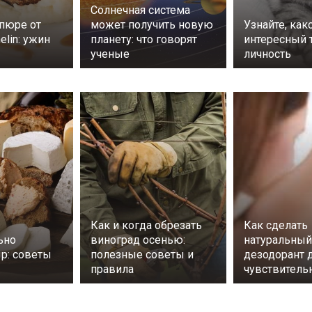
Солнечная система
пюре от
может получить новую
Узнайте, как
elin: ужин
планету: что говорят
интересный т
ученые
личность
Как и когда обрезать
Как сделать
ьно
виноград осенью:
натуральный
ыр: советы
полезные советы и
дезодорант 
правила
чувствитель