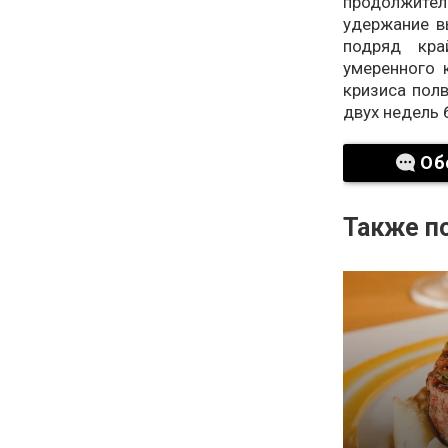
продолжител
удержание в
подряд кра
умеренного 
кризиса пол
двух недель 
Об
Также по