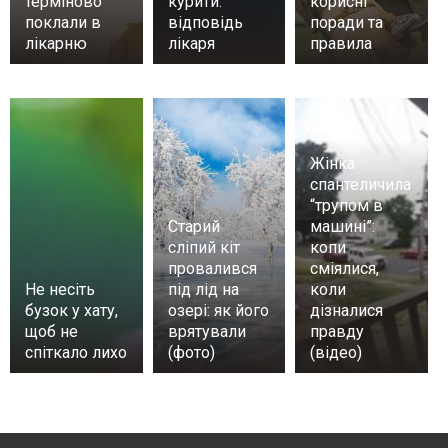
терміново
курити:
корисні
поклали в
відповідь
поради та
лікарню
лікаря
правила
Жінка
спантеличила
“трупом в
Старий
машині”:
сліпий кіт
копи
провалився
сміялися,
Не несіть
під лід на
коли
бузок у хату,
озері: як його
дізналися
щоб не
врятували
правду
спіткало лихо
(фото)
(відео)