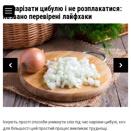
Як нарізати цибулю і не розплакатися:
названо перевірені лайфхаки
Існують прості способи уникнути сліз під час нарізки цибулі, хоч
для більшості цей простий процес викликає труднощі.