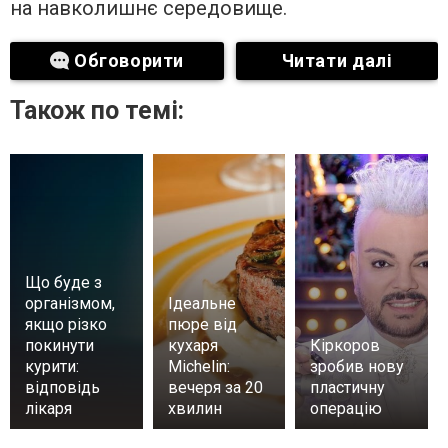
на навколишнє середовище.
Обговорити
Читати далі
Також по темі:
Що буде з
організмом,
Ідеальне
якщо різко
пюре від
покинути
кухаря
Кіркоров
курити:
Michelin:
зробив нову
відповідь
вечеря за 20
пластичну
лікаря
хвилин
операцію