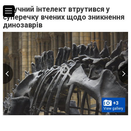
Штучний інтелект втрутився у
суперечку вчених щодо зникнення
динозаврів
+3
View gallery