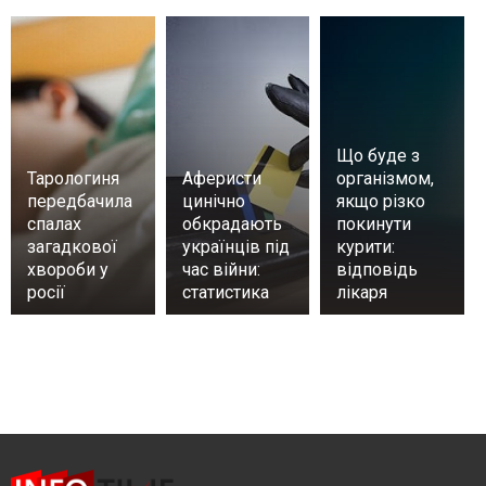
Що буде з
Тарологиня
Аферисти
організмом,
передбачила
цинічно
якщо різко
спалах
обкрадають
покинути
загадкової
українців під
курити:
хвороби у
час війни:
відповідь
росії
статистика
лікаря