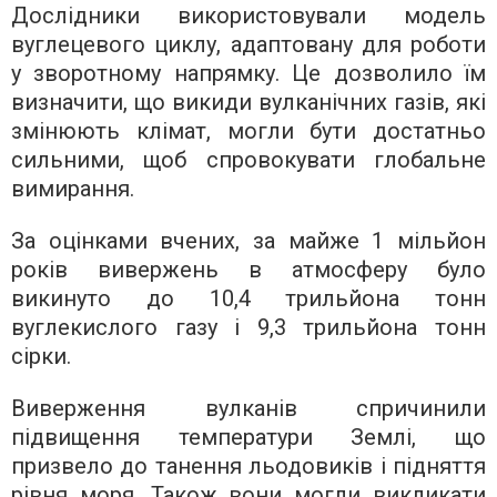
Дослідники використовували модель
вуглецевого циклу, адаптовану для роботи
у зворотному напрямку. Це дозволило їм
визначити, що викиди вулканічних газів, які
змінюють клімат, могли бути достатньо
сильними, щоб спровокувати глобальне
вимирання.
За оцінками вчених, за майже 1 мільйон
років вивержень в атмосферу було
викинуто до 10,4 трильйона тонн
вуглекислого газу і 9,3 трильйона тонн
сірки.
Виверження вулканів спричинили
підвищення температури Землі, що
призвело до танення льодовиків і підняття
рівня моря. Також вони могли викликати