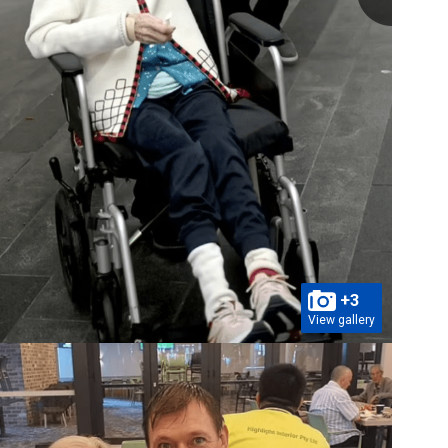
+3
View gallery