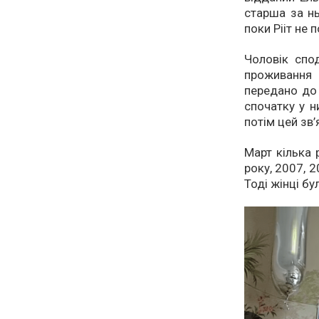
старша за нь
поки Рііт не 
Чоловік спо
проживання
передано до 
спочатку у н
потім цей зв
Март кілька р
року, 2007, 2
Тоді жінці бу