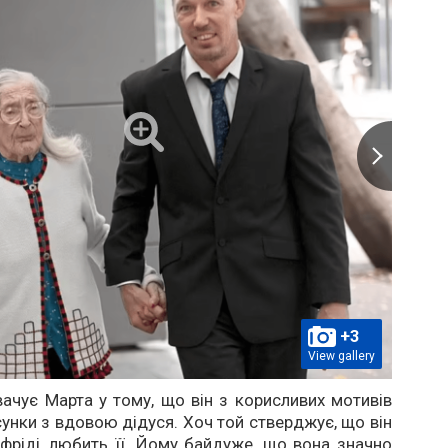
+3
View gallery
ачує Марта у тому, що він з корисливих мотивів
сунки з вдовою дідуся. Хоч той стверджує, що він
фріді, любить її. Йому байдуже, що вона значно