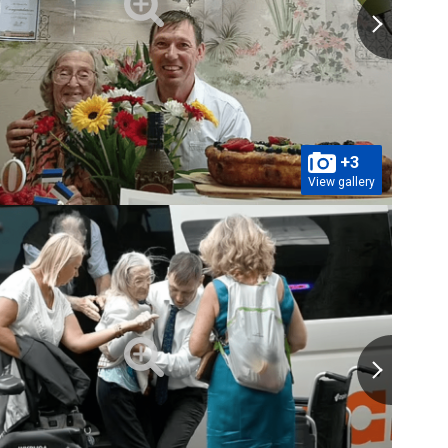
+3
View gallery