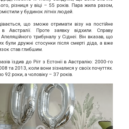
ого, різниця у віці – 55 років. Пара жила разом,
помістили у будинок літніх людей.
дівається, що зможе отримати візу на постійне
 в Австралії. Проте заявку відхили. Справу
Апеляційного трибуналу у Сіднеї. Він вказав, що
их були дружні стосунки після смерті діда, а вже
’язок став глибшим.
азів їздив до Рііт з Естонії в Австралію: 2000-го
008 та 2013, коли вони зізналися у своїх почуттях.
ло 92 роки, а чоловіку – 37 років.