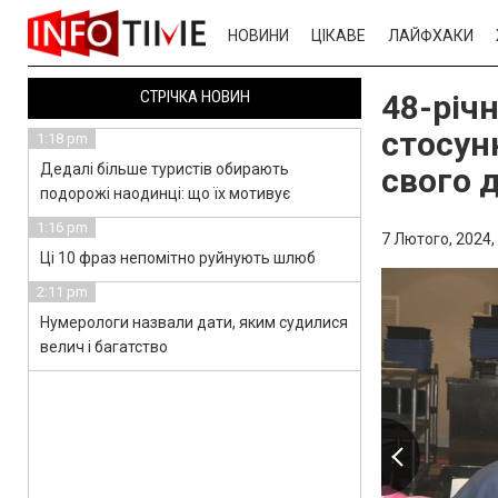
НОВИНИ
ЦІКАВЕ
ЛАЙФХАКИ
СТРІЧКА НОВИН
48-річн
стосун
1:18 pm
Дедалі більше туристів обирають
свого д
подорожі наодинці: що їх мотивує
1:16 pm
7 Лютого, 2024,
Ці 10 фраз непомітно руйнують шлюб
2:11 pm
Нумерологи назвали дати, яким судилися
велич і багатство