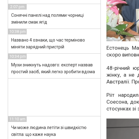
2:07 pm
Сонячні панелі над полями чорниці
змінили смак ягід
10:38 pm
Названо 4 ознаки, що час терміново
міняти зарядний пристрій
Естонець Мар
скоро виповн
10:34 pm
Мухи зникнуть надовго: експерт назвав
48-річний ю
простий засіб, який легко зробити вдома
жінку, а не
Австралії. П
Рііт народи
Соесона, док
стосунках зі
11:10 am
Чи може людина летіти зі швидкістю
світла: що каже наука