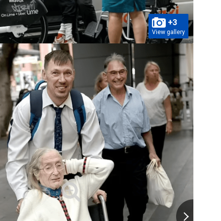
+3
View gallery