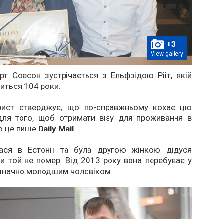
+3
View gallery
т Соесон зустрічається з Ельфрідою Рііт, якій
иться 104 роки.
рист стверджує, що по-справжньому кохає цю
 для того, щоб отримати візу для проживання в
ро це пише
Daily Mail.
лася в Естонії та була другою жінкою дідуся
и той не помер. Від 2013 року вона перебуває у
 значно молодшим чоловіком.