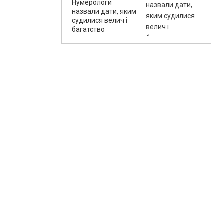
Нумерологи
назвали дати, яким
судилися велич і
багатство