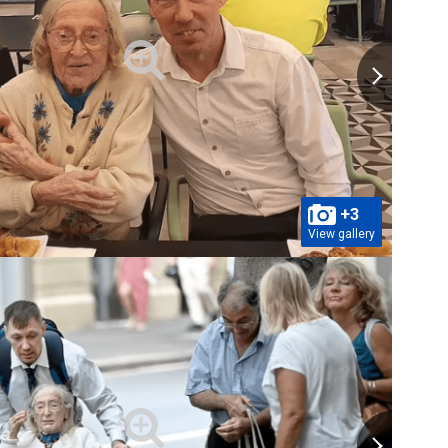
+3
View gallery