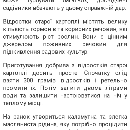
може турбувати багатьох, досвідчені
садівники вбачають у цьому справжній дар.
Відростки старої картоплі містять велику
кількість гормонів та корисних речовин, які
стимулюють ріст рослин. Вони є цінним
джерелом поживних речовин для
підживлення садових культур.
Приготування добрива з відростків старої
картоплі досить просте. Спочатку слід
взяти 300 грамів відростків і ретельно
промити їх. Потім залити двома літрами
води та залишити настоюватися на ніч у
теплому місці.
На ранок утвориться каламутна та злегка
масляниста рідина, яку потрібно процідити