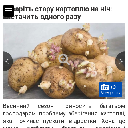
Заваріть стару картоплю на ніч:
вистачить одного разу
+3
View gallery
Весняний сезон приносить багатьом
господарям проблему зберігання картоплі,
яка починає пускати відростки. Хоча це