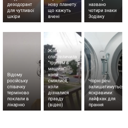
дезодорант
нову планету:
названо
для чутливої
що кажуть
чотири знаки
шкіри
вчені
Зодіаку
Жінка
спантеличила
“трупом в
машині”:
Відому
копи
російську
сміялися,
Чорні речі
співачку
коли
залишатимуться
терміново
дізналися
яскравими:
поклали в
правду
лайфхак для
лікарню
(відео)
прання