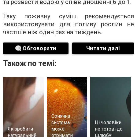
та розвести водою у співвідношенні 6 до 1.
Таку поживну суміш рекомендується
використовувати для поливу рослин не
частіше ніж один раз на тиждень.
Обговорити
Читати далі
Також по темі:
Сонячна
система
Ці чоловіки
Як зробити
може
не готові до
натуральний
отримати
шлюбу: