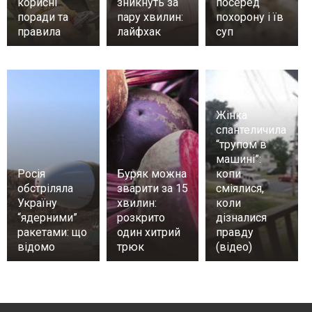
корисні
зникнуть за
посеред
поради та
пару хвилин:
похорону і їв
правила
лайфхак
суп
Жінка
спантеличила
“трупом в
машині”:
Росія
Буряк можна
копи
обстріляла
зварити за 15
сміялися,
Україну
хвилин:
коли
“ядерними”
розкрито
дізналися
ракетами: що
один хитрий
правду
відомо
трюк
(відео)