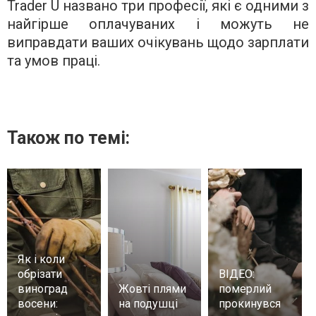
Trader U названо три професії, які є одними з
найгірше оплачуваних і можуть не
виправдати ваших очікувань щодо зарплати
та умов праці.
Також по темі:
Як і коли
обрізати
ВІДЕО:
виноград
Жовті плями
померлий
восени:
на подушці
прокинувся