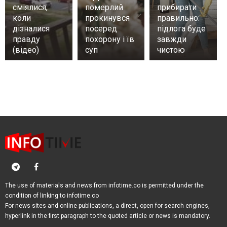
сміялися,
померлий
прибирати
коли
прокинувся
правильно:
дізналися
посеред
підлога буде
правду
похорону і їв
завжди
(відео)
суп
чистою
The use of materials and news from infotime.co is permitted under the
condition of linking to infotime.co
For news sites and online publications, a direct, open for search engines,
hyperlink in the first paragraph to the quoted article or news is mandatory.