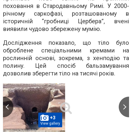
поховання в Стародавньому Римі. У 2000-
річному саркофазі, розташованому в
історичній “гробниці Цербера”, вчені
виявили чудово збережену мумію.
Дослідження показало, що тіло було
оброблене спеціальними кремами на
рослинній основі, зокрема, з хенподію та
полину. Цей спосіб бальзамування
дозволив зберегти тіло на тисячі років.
+3
View gallery