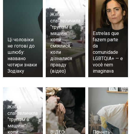
Жінка
спантеличила
“трупом в
машині”:
Estrelas que
Ці чоловіки
копи
fazem parte
не готові до
сміялися,
da
шлюбу:
коли
comunidade
названо
дізналися
LGBTQIA+ — e
чотири знаки
правду
você nem
Зодіаку
(відео)
imaginava
Жінка
спантеличила
“трупом в
машині”:
копи
ВІДЕО:
Почніть