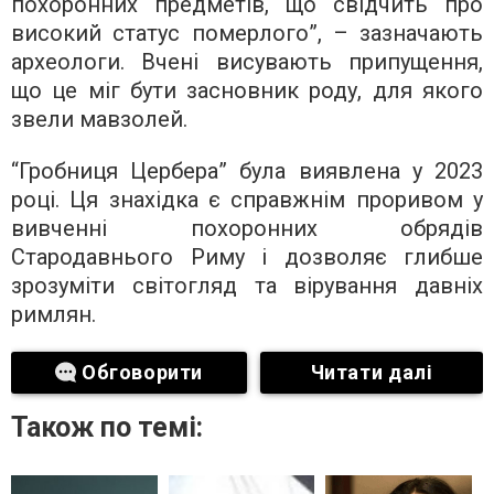
похоронних предметів, що свідчить про
високий статус померлого”, – зазначають
археологи. Вчені висувають припущення,
що це міг бути засновник роду, для якого
звели мавзолей.
“Гробниця Цербера” була виявлена у 2023
році. Ця знахідка є справжнім проривом у
вивченні похоронних обрядів
Стародавнього Риму і дозволяє глибше
зрозуміти світогляд та вірування давніх
римлян.
Обговорити
Читати далі
Також по темі: