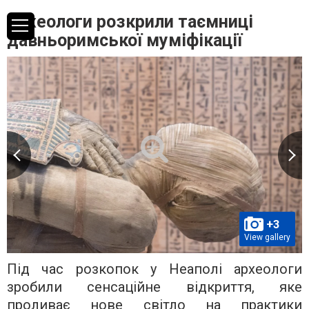
Археологи розкрили таємниці
давньоримської муміфікації
+3
View gallery
Під час розкопок у Неаполі археологи
зробили сенсаційне відкриття, яке
проливає нове світло на практики