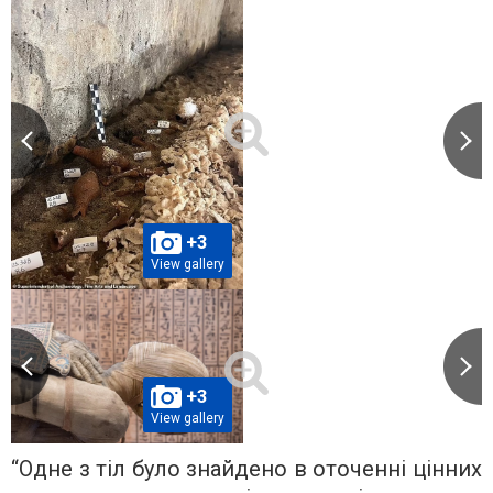
+3
View gallery
+3
View gallery
“Одне з тіл було знайдено в оточенні цінних