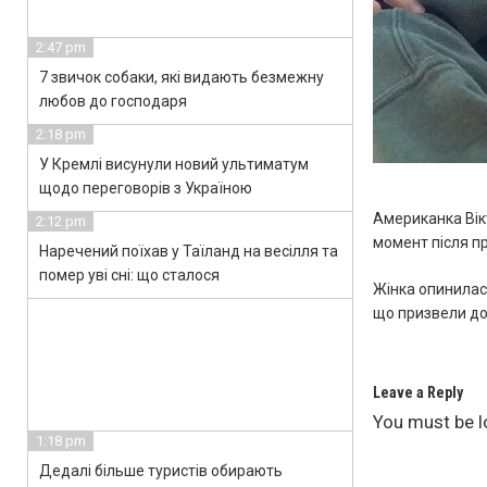
2:47 pm
7 звичок собаки, які видають безмежну
любов до господаря
2:18 pm
У Кремлі висунули новий ультиматум
щодо переговорів з Україною
Американка Вік
2:12 pm
момент після пр
Наречений поїхав у Таїланд на весілля та
помер уві сні: що сталося
Жінка опинилася
що призвели до
Leave a Reply
You must be
l
1:18 pm
Дедалі більше туристів обирають