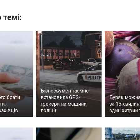
 темі:
Бізнесвумен таємно
то брати
встановила GPS-
Буряк можна
ти:
трекери на машини
за 15 хвилин
фахівців
поліції
один хитрий