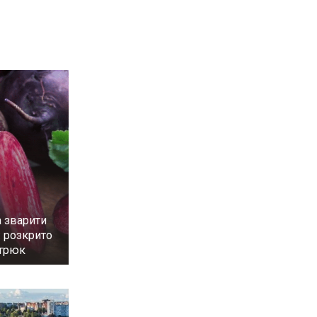
 зварити
: розкрито
 трюк