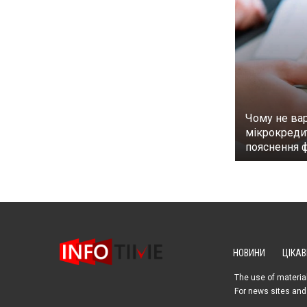
Чому не вар
мікрокреди
пояснення 
НОВИНИ
ЦІКАВ
The use of material
For news sites and 