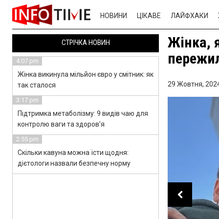
НОВИНИ
ЦІКАВЕ
ЛАЙФХАКИ
Жінка, 
СТРІЧКА НОВИН
пережи
4:07 pm
Жінка викинула мільйон євро у смітник: як
29 Жовтня, 2024
так сталося
3:17 pm
Підтримка метаболізму: 9 видів чаю для
контролю ваги та здоров’я
2:55 pm
Скільки кавуна можна їсти щодня:
дієтологи назвали безпечну норму