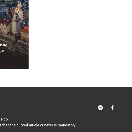
ила
ву
me.co
raph to the quoted article or news is mandatory.