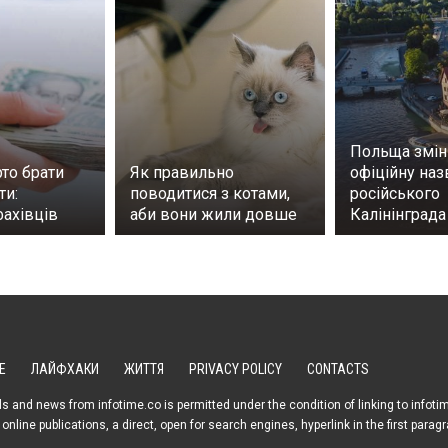
Польща змін
то брати
Як правильно
офіційну наз
ти:
поводитися з котами,
російського
фахівців
аби вони жили довше
Калінінграда
Е
ЛАЙФХАКИ
ЖИТТЯ
PRIVACY POLICY
CONTACTS
s and news from infotime.co is permitted under the condition of linking to infoti
online publications, a direct, open for search engines, hyperlink in the first parag