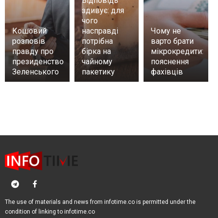
Відповідь
здивує: для
чого
Кошовий
насправді
Чому не
розповів
потрібна
варто брати
правду про
бірка на
мікрокредити:
президенство
чайному
пояснення
Зеленського
пакетику
фахівців
The use of materials and news from infotime.co is permitted under the
condition of linking to infotime.co