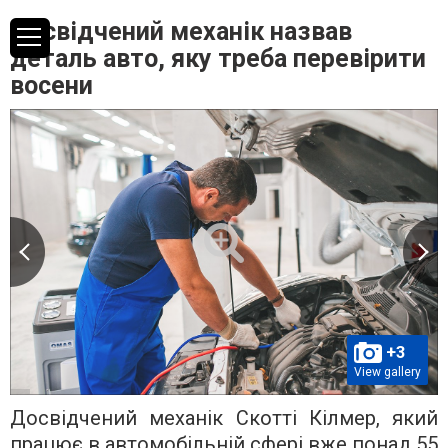
Досвідчений механік назвав
деталь авто, яку треба перевірити
восени
+3
View gallery
Досвідчений механік Скотті Кілмер, який
працює в автомобільній сфері вже понад 55