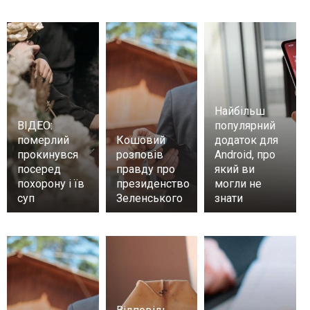
Найбільш
ВІДЕО:
популярний
померлий
Кошовий
додаток для
прокинувся
розповів
Android, про
посеред
правду про
який ви
похорону і їв
президенство
могли не
суп
Зеленського
знати